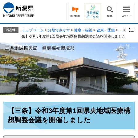
ペ
メ
ー
ニ
ジ
ュ
の
ー
先
を
トップページ
>
分類でさがす
>
健康・福祉
>
健康・医療
>
>
【三
現在地
頭
飛
条】令和3年度第1回県央地域医療構想調整会議を開催しました
で
ば
す。
し
て
本
文
へ
本
【三条】令和3年度第1回県央地域医療構
文
想調整会議を開催しました