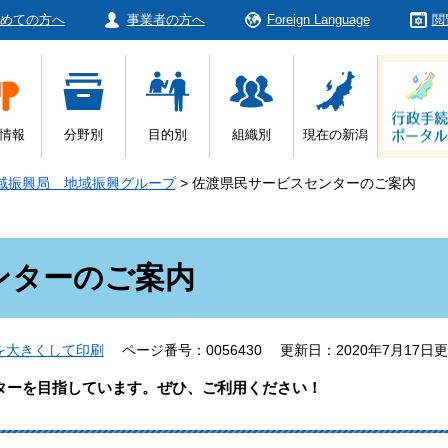
めての方へ
事業者の方へ
Foreign Language
閲
情報
分野別
目的別
組織別
現在の新潟
域振興局 地域振興グループ
>
佐渡県民サービスセンターのご案内
ンターのご案内
を大きくして印刷
ページ番号：0056430
更新日：2020年7月17日
ターを目指しています。ぜひ、ご利用ください！