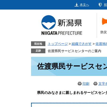
ペ
メ
本文へ
初
ー
ニ
ジ
ュ
の
ー
先
を
頭
飛
防災
で
ば
す。
し
トップページ
>
組織でさがす
>
佐渡地
現在地
て
佐渡県民サービスセンターのご案内
本
本
文
佐渡県民サービスセ
文
へ
印刷
文字
県民のみなさまに親しまれるサービスセン