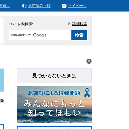
覧補助
音声読み上げ
マイページ
詳細検索
サイト内検索
Google
カ
ス
タ
ム
検
索
見つからないときは
更新