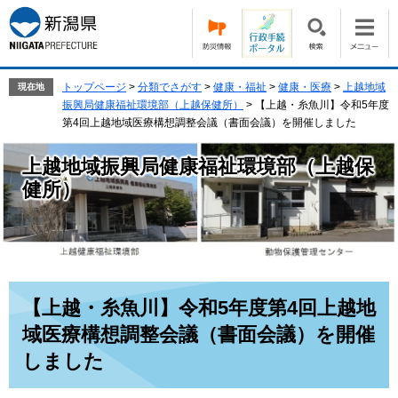
ペ
メ
ー
ニ
ジ
ュ
の
ー
先
を
トップページ
>
分類でさがす
>
健康・福祉
>
健康・医療
>
上越地域
現在地
頭
飛
振興局健康福祉環境部（上越保健所）
>
【上越・糸魚川】令和5年度
で
ば
第4回上越地域医療構想調整会議（書面会議）を開催しました
す。
し
て
上越地域振興局健康福祉環境部（上越保
本
健所）
文
へ
本
【上越・糸魚川】令和5年度第4回上越地
文
域医療構想調整会議（書面会議）を開催
しました