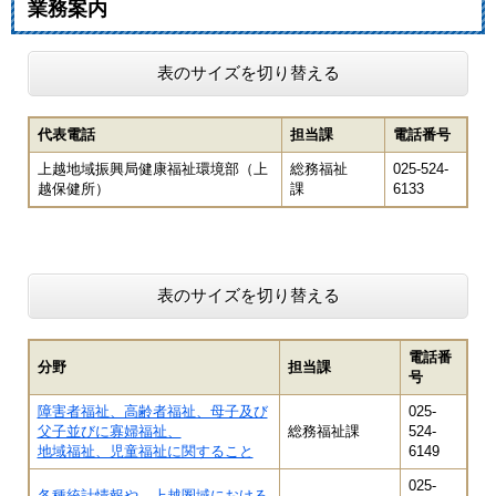
業務案内
表のサイズを切り替える
代表電話
担当課
電話番号
上越地域振興局健康福祉環境部（上
総務福祉
025-524-
越保健所）
課
6133
表のサイズを切り替える
電話番
分野
担当課
号
障害者福祉、高齢者福祉、母子及び
025-
父子並びに寡婦福祉、
総務福祉課
524-
地域福祉、児童福祉に関すること
6149
025-
各種統計情報や、上越圏域における