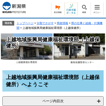
ペ
メ
ー
ニ
ジ
ュ
の
ー
先
を
トップページ
>
分類でさがす
>
県政情報
>
県の仕事と組織・付属機
現在地
頭
飛
関
>
上越地域振興局健康福祉環境部（上越保健所）
で
ば
す。
し
上越地域振興局健康福祉環境部（上越保
て
健所）
本
文
へ
本
上越地域振興局健康福祉環境部（上越保
文
健所）へようこそ
ページ内目次