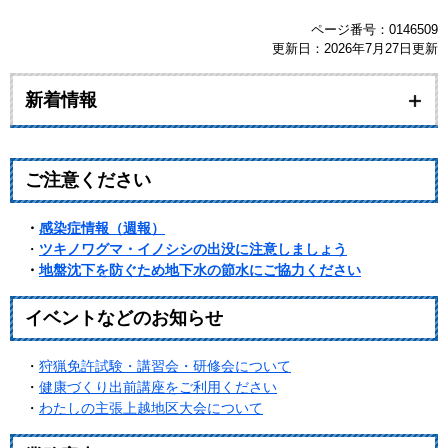
ページ番号：0146509
更新日：2026年7月27日更新
新着情報
ご注意ください
・
感染症情報（週報）
・
ツキノワグマ・イノシシの出没に注意しましょう
・
地盤沈下を防ぐため地下水の節水にご協力ください
イベントなどのお知らせ
・
狩猟免許試験・講習会・研修会について
・
健康づくり出前講座をご利用ください
・
わたしの主張上越地区大会について