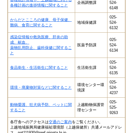
企画調整課
524-
各種計画の進捗情報に関すること
6148
025-
からだとこころの健康、母子保健、
地域保健課
524-
難病、食育に関すること
6132
感染症情報や救急医療、肝炎の助
025-
成、献血、
医薬予防課
524-
薬物乱用防止、歯科保健に関するこ
6134
と
025-
食品衛生・生活衛生に関すること
生活衛生課
524-
6135
025-
環境センター環
環境・廃棄物対策などに関すること
524-
境課
4237
025-
動物愛護、狂犬病予防、ペットに関
上越動物保護管
525-
すること
理センター
9263
各庁舎へのアクセスは
交通のご案内
をご覧ください。
上越地域振興局健康福祉環境部（上越保健所）共通メールアドレ
ス ngt111930@pref.niigata.lg.jp