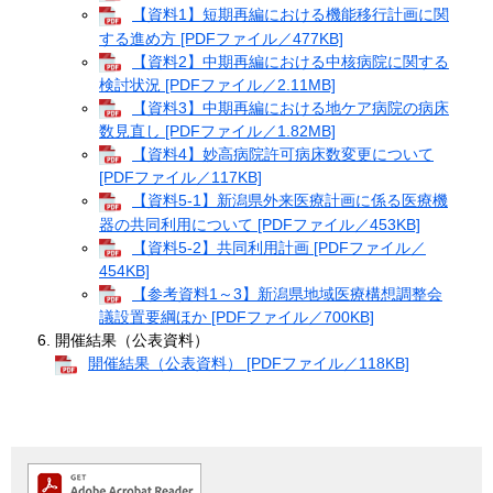
【資料1】短期再編における機能移行計画に関
する進め方 [PDFファイル／477KB]
【資料2】中期再編における中核病院に関する
検討状況 [PDFファイル／2.11MB]
【資料3】中期再編における地ケア病院の病床
数見直し [PDFファイル／1.82MB]
【資料4】妙高病院許可病床数変更について
[PDFファイル／117KB]
【資料5-1】新潟県外来医療計画に係る医療機
器の共同利用について [PDFファイル／453KB]
【資料5-2】共同利用計画 [PDFファイル／
454KB]
【参考資料1～3】新潟県地域医療構想調整会
議設置要綱ほか [PDFファイル／700KB]
開催結果（公表資料）
開催結果（公表資料） [PDFファイル／118KB]