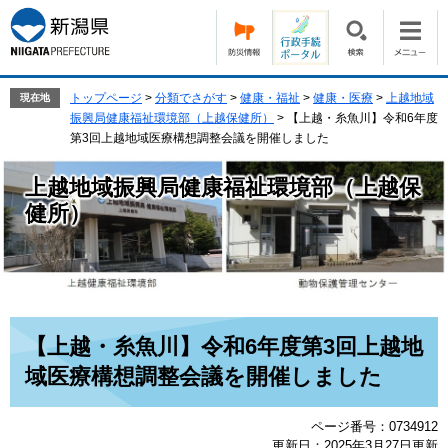
ペ
メ
ー
ニ
ジ
ュ
の
ー
先
を
トップページ
>
分類でさがす
>
健康・福祉
>
健康・医療
>
上越地域
現在地
頭
飛
振興局健康福祉環境部（上越保健所）
>
【上越・糸魚川】令和6年度
で
ば
第3回上越地域医療構想調整会議を開催しました
す。
し
て
上越地域振興局健康福祉環境部（上越保
本
健所）
文
へ
本
【上越・糸魚川】令和6年度第3回上越地
文
域医療構想調整会議を開催しました
ページ番号：0734912
更新日：2025年3月27日更新