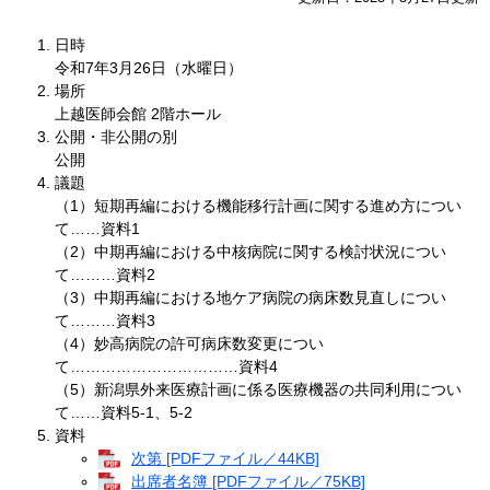
日時
令和7年3月26
日（水曜日）
場所
上越医師会館 2階ホール
公開・非公開の別
公開
議題
（1）短期再編における機能移行計画に関する進め方につい
て……資料1
（2）中期再編における中核病院に関する検討状況につい
て………資料2
（3）中期再編における地ケア病院の病床数見直しについ
て………資料3
（4）妙高病院の許可病床数変更につい
て……………………………資料4
（5）新潟県外来医療計画に係る医療機器の共同利用につい
て……資料5-1、5-2
資料
次第 [PDFファイル／44KB]
出席者名簿 [PDFファイル／75KB]