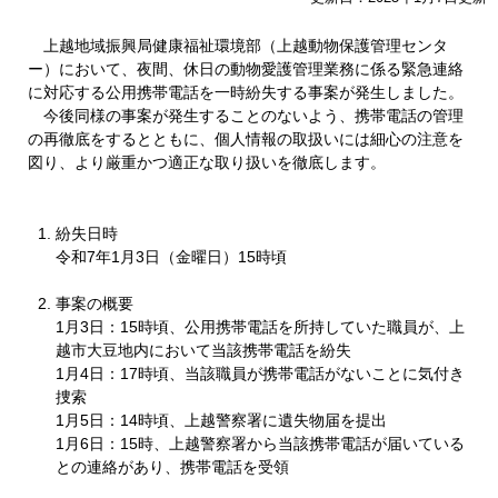
上越地域振興局健康福祉環境部（上越動物保護管理センタ
ー）において、夜間、休日の動物愛護管理業務に係る緊急連絡
に対応する公用携帯電話を一時紛失する事案が発生しました。
今後同様の事案が発生することのないよう、携帯電話の管理
の再徹底をするとともに、個人情報の取扱いには細心の注意を
図り、より厳重かつ適正な取り扱いを徹底します。
紛失日時
令和7年1月3日（金曜日）15時頃
事案の概要
1月3日：15時頃、公用携帯電話を所持していた職員が、上
越市大豆地内において当該携帯電話を紛失
1月4日：17時頃、当該職員が携帯電話がないことに気付き
捜索
1月5日：14時頃、上越警察署に遺失物届を提出
1月6日：15時、上越警察署から当該携帯電話が届いている
との連絡があり、携帯電話を受領