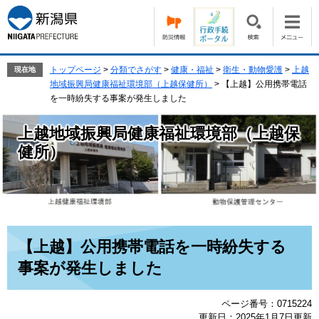
ペ
メ
ー
ニ
ジ
ュ
の
ー
先
を
トップページ
>
分類でさがす
>
健康・福祉
>
衛生・動物愛護
>
上越
現在地
頭
飛
地域振興局健康福祉環境部（上越保健所）
>
【上越】公用携帯電話
で
ば
を一時紛失する事案が発生しました
す。
し
て
上越地域振興局健康福祉環境部（上越保
本
健所）
文
へ
本
【上越】公用携帯電話を一時紛失する
文
事案が発生しました
ページ番号：0715224
更新日：2025年1月7日更新