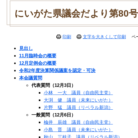
本
文
にいがた県議会だより第80号（
印刷
文字を大きくして印刷
ペ
見出し
11月臨時会の概要
12月定例会の概要
令和2年度決算関係議案を認定・可決
本会議質問
代表質問（12月3日）
小林 一大 議員（自由民主党）
大渕 健 議員（未来にいがた）
片野 猛 議員（リベラル新潟）
一般質問（12月6日）
楡井 辰雄 議員（自由民主党）
小島 晋 議員（未来にいがた）
秋山 三枝子 議員（リベラル新潟）