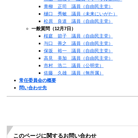
青柳 正司 議員（自由民主党）
樋口 秀敏 議員（未来にいがた）
松原 良道 議員（自由民主党）
一般質問（12月7日）
桜庭 節子 議員（自由民主党）
与口 善之 議員（自由民主党）
保坂 裕一 議員（自由民主党）
高見 美加 議員（自由民主党）
市村 浩二 議員（公明党）
佐藤 久雄 議員（無所属）
常任委員会の概要
問い合わせ先
このページに関するお問い合わせ