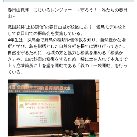
春日山戦隊 にじいろレンジャー ～守ろう！ 私たちの春日
山～
戦国武将”上杉謙信”の春日山城が校区にあり、愛鳥モデル校と
して春日山での探鳥会を実施している。
4年生は、探鳥会で野鳥の種類や個体数を知り、自然豊かな場
所と学び、鳥を指標とした自然分析を長年に渡り行ってきた。
自然を守るために、地域の方と協力し松葉を集める「松葉か
き」や、山の斜面の修復をするため、袋に土を入れて本丸まで
上り崩壊箇所に土を盛る運動である「義の土一袋運動」を行っ
ている。