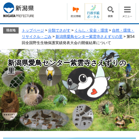
ペ
メ
ー
ニ
ジ
ュ
の
ー
先
を
トップページ
>
分類でさがす
>
くらし・安全・環境
>
自然・環境・
現在地
頭
飛
リサイクル・ごみ
>
新潟県愛鳥センター紫雲寺さえずりの里
>
第54
で
ば
回全国野生生物保護実績発表大会の開催結果について
す。
し
て
新潟県愛鳥センター紫雲寺さえずりの
本
文
里
へ