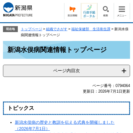
ペ
メ
ー
ニ
ジ
ュ
の
ー
先
を
トップページ
>
組織でさがす
>
福祉保健部 生活衛生課
>
新潟水俣
現在地
頭
飛
病関連情報トップページ
で
ば
本
す。
し
新潟水俣病関連情報トップページ
文
て
本
文
ページ内目次
へ
ページ番号：0794064
更新日：2026年7月1日更新
トピックス
新潟水俣病の歴史と教訓を伝える式典を開催しました
（2026年7月1日）