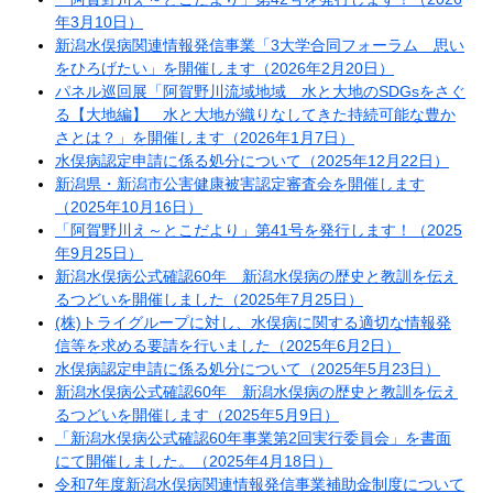
年3月10日）
新潟水俣病関連情報発信事業「3大学合同フォーラム 思い
をひろげたい」を開催します（2026年2月20日）
パネル巡回展「阿賀野川流域地域 水と大地のSDGsをさぐ
る【大地編】 水と大地が織りなしてきた持続可能な豊か
さとは？」を開催します（2026年1月7日）
水俣病認定申請に係る処分について（2025年12月22日）
新潟県・新潟市公害健康被害認定審査会を開催します
（2025年10月16日）
「阿賀野川え～とこだより」第41号を発行します！（2025
年9月25日）
新潟水俣病公式確認60年 新潟水俣病の歴史と教訓を伝え
るつどいを開催しました（2025年7月25
日）
(株)トライグループに対し、水俣病に関する適切な情報発
信等を求める要請を行いました（2025年6月2日）
水俣病認定申請に係る処分について（2025年5月23日）
新潟水俣病公式確認60年 新潟水俣病の歴史と教訓を伝え
るつどいを開催します（2025年5月9日）
「新潟水俣病公式確認60年事業第2回実行委員会」を書面
にて開催しました。（2025年4月18日）
令和7年度新潟水俣病関連情報発信事業補助金制度について