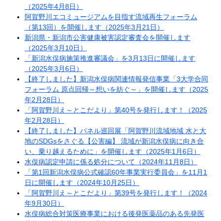
（2025年4月8日）
阿賀野川エコミュージアムを目指す流域再生フォーラム
（第13回）を開催します（2025年3月21日）
新潟県・新潟市公害健康被害認定審査会を開催します
（2025年3月10日）
「新潟水俣病施策推進審議会」を3月13日に開催します
（2025年3月6日）
【終了しました】新潟水俣病関連情報発信事業「3大学合同
フォーラム 原点回帰～想いを紡ぐ～」を開催します（2025
年2月28日）
「阿賀野川え～とこだより」第40号を発行します！（2025
年2月28日）
【終了しました】パネル巡回展「阿賀野川流域地域 水と大
地のSDGsをさぐる【公害編】 流域が新潟水俣病に向き合
い、乗り越えるために」を開催します​（2025年1月6日）
水俣病認定申請に係る処分について（2024年11月8日）
「第1回新潟水俣病公式確認60年事業実行委員会」を11月1
日に開催します（2024年10月25日）
「阿賀野川え～とこだより」第39号を発行します！（2024
年9月30日）
水俣病総合対策医療事業における後発医薬品のある先発医