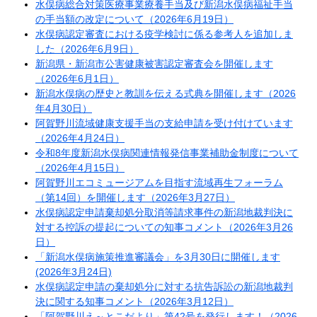
水俣病総合対策医療事業療養手当及び新潟水俣病福祉手当
の手当額の改定について（2026年6月19日）
水俣病認定審査における疫学検討に係る参考人を追加しま
した（2026年6月9日）
新潟県・新潟市公害健康被害認定審査会を開催します
（2026年6月1日）
新潟水俣病の歴史と教訓を伝える式典を開催します（2026
年4月30日）
阿賀野川流域健康支援手当の支給申請を受け付けています
（2026年4月24日）
令和8年度新潟水俣病関連情報発信事業補助金制度について
（2026年4月15日）
阿賀野川エコミュージアムを目指す流域再生フォーラム
（第14回）を開催します（2026年3月27日）
水俣病認定申請棄却処分取消等請求事件の新潟地裁判決に
対する控訴の提起についての知事コメント（2026年3月26
日）
「新潟水俣病施策推進審議会」を3月30日に開催します
(2026年3月24日)
水俣病認定申請の棄却処分に対する抗告訴訟の新潟地裁判
決に関する知事コメント（2026年3月12日）
「阿賀野川え～とこだより」第42号を発行します！（2026