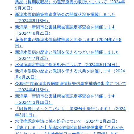
薬品（長期収載品）の選定療養の取扱いについて（2024年
9月30日）
新潟水俣病施策推進審議会の開催状況を掲載しました
（2024年9月6日）
新潟県・新潟市公害健康被害認定審査会を開催します
（2024年8月21日）
花角知事が新潟水俣病被害者と面会します（2024年7月8
日）
新潟水俣病の歴史と教訓を伝えるつどいを開催しました
（2024年7月2日）
水俣病認定申請に係る処分について（2024年5月24日）
新潟水俣病の歴史と教訓を伝える式典を開催します（2024
月4月26日）
令和6年度新潟水俣病関連情報発信事業補助金制度について
（2024年4月5日）
新潟県・新潟市公害健康被害認定審査会を開催します
（2024年3月19日）
「阿賀野川え～とこだより」第38号を発行します！（2024
年3月1日）
水俣病認定申請に係る処分について（2024年2月29日）
【終了しました】新潟水俣病関連情報発信事業「これから
どしたいっ！～4大学合同フォーラム～」を開催します