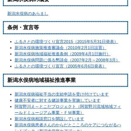
新潟水俣病のあらまし
条例・宣言等
ふるさとの環境づくり宣言2015（2015年5月31日発表）
新潟水俣病施策推進審議会（2010年2月1日設置）
新潟水俣病地域福祉推進条例（2009年4月1日施行）
新潟水俣病問題に係る懇談会（2007年2月～2008年3月）
ふるさとの環境づくり宣言（2005年6月6日発表）
新潟水俣病地域福祉推進事業
新潟水俣病福祉手当の支給申請を受け付けています
健康不安者に対する健診事業を実施しています
阿賀野川え～とこだプロジェクト（阿賀野川流域地域フィ
ールドミュージアム事業・ＦＭ事業）
新潟水俣病相談窓口を開設しています
新潟水俣病患者さんのからだとこころのケアにつながるハ