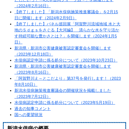
（2024年2月16日）
【終了しました】「新潟水俣病施策推進審議会」を2月15
日に開催します（2024年2月9日）
【終了しました】パネル巡回展「阿賀野川流域地域 水と大
地のＳｄｇｓをさぐる【大河編】 清らかな水を守り活か
す持続可能な豊かさとは？」を開催します（2024年1月5
日）
新潟県・新潟市公害健康被害認定審査会を開催します
（2023年12月18日）
水俣病認定申請に係る処分について（2023年10月23日）
新潟県・新潟市公害健康被害認定審査会を開催します
（2023年8月16日）
「阿賀野川え～とこだより」第37号を発行します！（2023
年8月10日）
新潟水俣病施策推進審議会の開催状況を掲載しました
（2023年7月12日）
水俣病認定申請に係る処分について（2023年5月19日）
過去の知事コメント
国への要望状況
新潟水俣病の概要