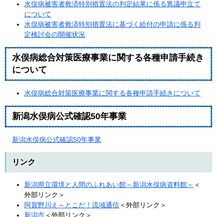
水俣病被害者救済特別措置法の判定結果に係る異議申立て
について
水俣病被害者救済特別措置法に基づく給付の申請に係る判
定検討会の開催状況
水俣病
総合対策医療
事業に関する各種申請手続き
について
水俣病総合対策医療事業に関する各種申請手続きについて
新潟水俣病公式確認50年事業
新潟水俣病公式確認50年事業
リンク
新潟県立環境と人間のふれあい館～新潟水俣病資料館～
＜
外部リンク＞
阿賀野川え～とこだ！流域通信
＜外部リンク＞
新潟市
＜外部リンク＞