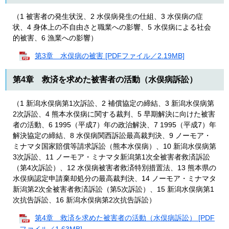
（1 被害者の発生状況、2 水俣病発生の仕組、3 水俣病の症
状、4 身体上の不自由さと職業への影響、5 水俣病による社会
的被害、6 漁業への影響）
第3章 水俣病の被害 [PDFファイル／2.19MB]
第4章 救済を求めた被害者の活動（水俣病訴訟）
（1 新潟水俣病第1次訴訟、2 補償協定の締結、3 新潟水俣病第
2次訴訟、4 熊本水俣病に関する裁判、5 早期解決に向けた被害
者の活動、6 1995（平成7）年の政治解決、7 1995（平成7）年
解決協定の締結、8 水俣病関西訴訟最高裁判決、9 ノーモア・
ミナマタ国家賠償等請求訴訟（熊本水俣病）、10 新潟水俣病第
3次訴訟、11 ノーモア・ミナマタ新潟第1次全被害者救済訴訟
（第4次訴訟）、12 水俣病被害者救済特別措置法、13 熊本県の
水俣病認定申請棄却処分の最高裁判決、14 ノーモア・ミナマタ
新潟第2次全被害者救済訴訟（第5次訴訟）、15 新潟水俣病第1
次抗告訴訟、16 新潟水俣病第2次抗告訴訟）
第4章 救済を求めた被害者の活動（水俣病訴訟） [PDF
ファイル／1.63MB]