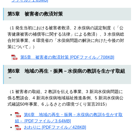
第5章 被害者の救済対策
（1 発生当初における被害者救済、2 水俣病の認定制度（「公
害健康被害の補償等に関する法律」による救済）、3 水俣病総
合対策事業、4 環境省の「水俣病問題の解決に向けた今後の対
策について」）
第5章 被害者の救済対策 [PDFファイル／708KB]
第6章 地域の再生・振興－水俣病の教訓を生かす取組
－
（1 被害者の取組、2 教訓を伝える事業、3 新潟水俣病問題に
係る懇談会、4 新潟水俣病地域福祉推進条例、5 新潟水俣病公
式確認50年事業、6 ふるさとの環境づくり宣言2015）
第6章 地域の再生・振興－水俣病の教訓を生かす取
組－ [PDFファイル／3.64MB]
おわりに [PDFファイル／428KB]