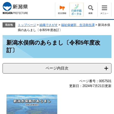
ペ
メ
ー
ニ
ジ
ュ
の
ー
先
を
トップページ
>
組織でさがす
>
福祉保健部 生活衛生課
>
新潟水俣
現在地
頭
飛
病のあらまし〔令和5年度改訂〕
で
ば
本
す。
し
新潟水俣病のあらまし〔令和5年度改
文
て
訂〕
本
文
へ
ページ内目次
ページ番号：0057501
更新日：2024年7月21日更新