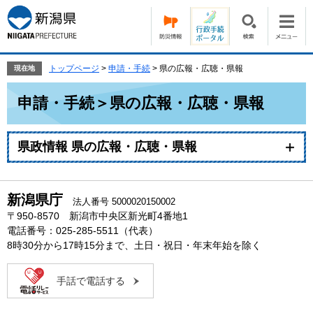
ペ
メ
ー
ニ
ジ
ュ
の
ー
先
を
トップページ
>
申請・手続
>
県の広報・広聴・県報
現在地
頭
飛
本
で
ば
申請・手続＞県の広報・広聴・県報
文
す。
し
て
本
県政情報 県の広報・広聴・県報
文
へ
新潟県庁
法人番号 5000020150002
〒950-8570 新潟市中央区新光町4番地1
電話番号：025-285-5511（代表）
8時30分から17時15分まで、土日・祝日・年末年始を除く
手話で電話する