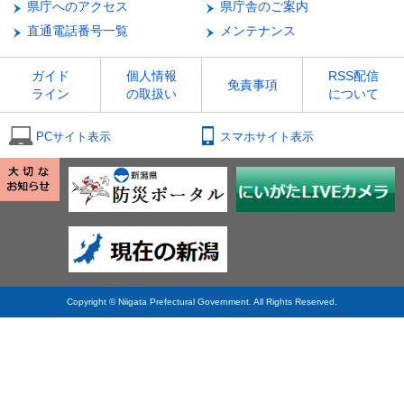
県庁へのアクセス
県庁舎のご案内
直通電話番号一覧
メンテナンス
ガイド
個人情報
RSS配信
免責事項
ライン
の取扱い
について
PCサイト表示
スマホサイト表示
Copyright © Niigata Prefectural Government. All Rights Reserved.