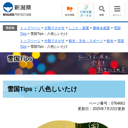
ペ
メ
ー
ニ
ジ
ュ
の
ー
先
を
トップページ
>
分類でさがす
>
しごと・産業
>
農林水産業
>
雪国
現在地
頭
飛
Tips
>
雪国Tips：八色しいたけ
で
ば
トップページ
>
分類でさがす
>
観光・文化・スポーツ
>
観光
>
雪国
す。
し
Tips
>
雪国Tips：八色しいたけ
て
本
雪国Tips
文
へ
本
雪国Tips：八色しいたけ
文
ページ番号：0764661
更新日：2025年7月22日更新