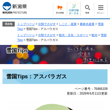
ペ
メ
ー
ニ
ジ
ュ
の
ー
先
を
トップページ
>
分類でさがす
>
しごと・産業
>
農林水産業
>
雪国
現在地
頭
飛
Tips
>
雪国Tips：アスパラガス
で
ば
トップページ
>
分類でさがす
>
観光・文化・スポーツ
>
観光
>
雪国
す。
し
Tips
>
雪国Tips：アスパラガス
て
本
雪国Tips
文
へ
本
雪国Tips：アスパラガス
文
ページ番号：76466109
更新日：2026年6月11日更新