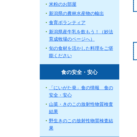
米粉のお部屋
新潟県の農林水産物の輸出
食育ボランティア
新潟県産牛乳を飲もう！（妙法
育成牧場のページへ）
旬の食材を活かした料理をご堪
能ください
食の安全・安心
「にいがた発」食の情報 食の
安全・安心
山菜・きのこの放射性物質検査
結果
野生きのこの放射性物質検査結
果