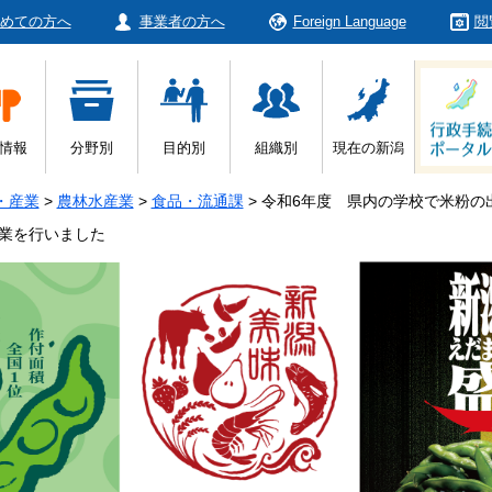
めての方へ
事業者の方へ
Foreign Language
閲
情報
分野別
目的別
組織別
現在の新潟
・産業
>
農林水産業
>
食品・流通課
>
令和6年度 県内の学校で米粉の
業を行いました