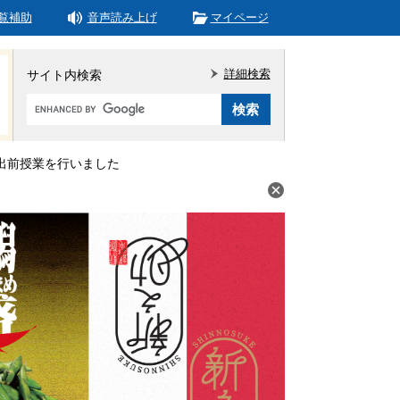
覧補助
音声読み上げ
マイページ
詳細検索
サイト内検索
Google
カ
ス
タ
出前授業を行いました
ム
検
索