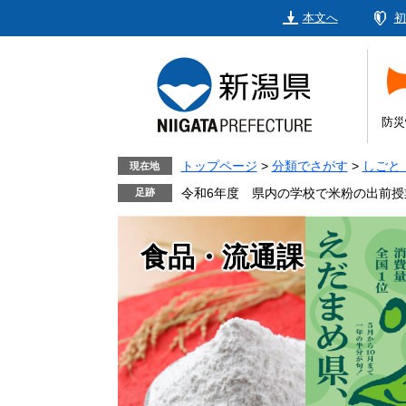
ペ
メ
本文へ
初
ー
ニ
ジ
ュ
の
ー
先
を
頭
飛
防災
で
ば
す。
し
トップページ
>
分類でさがす
>
しごと
現在地
て
令和6年度 県内の学校で米粉の出前授
本
文
食品・流通課
へ