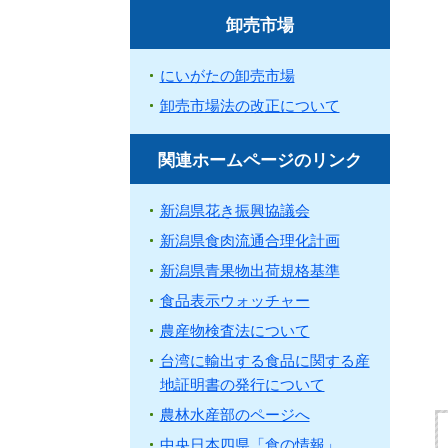
卸売市場
にいがたの卸売市場
卸売市場法の改正について
関連ホームページのリンク
新潟県花き振興協議会
新潟県食肉流通合理化計画
新潟県青果物出荷規格基準
食品表示ウォッチャー
農産物検査法について
台湾に輸出する食品に関する産
地証明書の発行について
農林水産部のページへ
中央日本四県「食の情報」