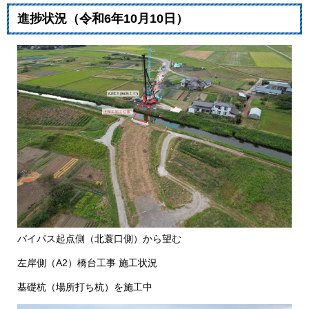
​進捗状況（令和6年10月10日）
バイパス起点側（北蓑口側）から望む
左岸側（A2）橋台工事 施工状況
基礎杭（場所打ち杭）を施工中