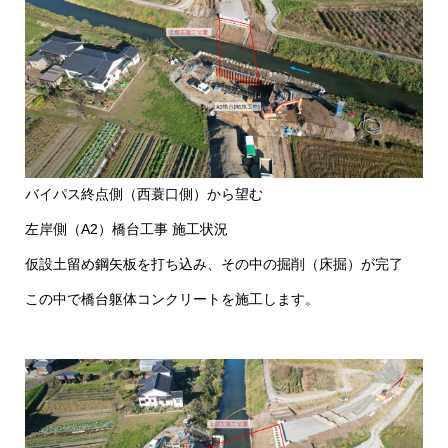
バイパス終点側（西蓑口側）から​望む
左岸側（A2）橋台工事 施工状況​
仮設土留め鋼矢板を打ち込み、その中の掘削（床掘）が完了
この中で橋台躯体コンクリートを施工します。