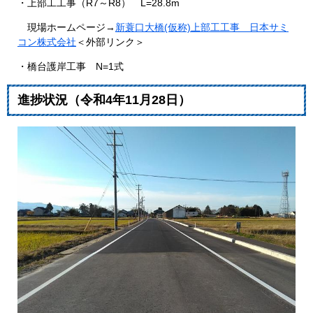
・上部工工事（R7～R8） L=28.8m
現場ホームページ→
新蓑口大橋(仮称)上部工工事 日本サミ
コン株式会社
＜外部リンク＞
・橋台護岸工事 N=1式
​進捗状況（令和4年11月28日）