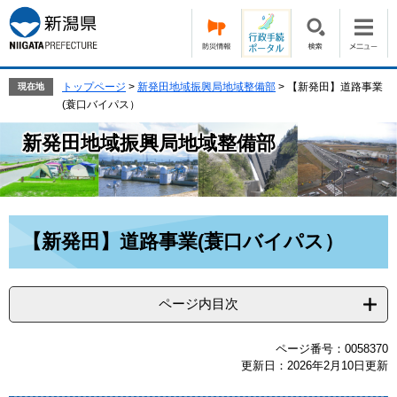
ペ
メ
ー
ニ
ジ
ュ
の
ー
先
を
トップページ
>
新発田地域振興局地域整備部
>
【新発田】道路事業
現在地
頭
飛
(蓑口バイパス）
で
ば
新発田地域振興局地域整備部
す。
し
て
本
文
へ
本
【新発田】道路事業(蓑口バイパス）
文
ページ内目次
ページ番号：0058370
更新日：2026年2月10日更新