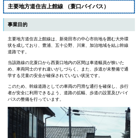
主要地方道住吉上館線 （蓑口バイパス）
事業目的
主要地方道住吉上館線は、新発田市の中心市街地を囲む大外環
状を成しており、豊浦、五十公野、川東、加治地域を結ぶ幹線
道路です。
当該路線の北蓑口から西蓑口地内の区間は車道幅員が狭いた
め、車両同士のすれ違いがしづらく、また、歩道が未整備で通
学する児童の安全が確保されていない状況です。
このため、幹線道路としての車両の円滑な通行を確保し、歩行
者が安全に利用できるよう、道路の拡幅、歩道の設置及びバイ
パスの整備を行っています。