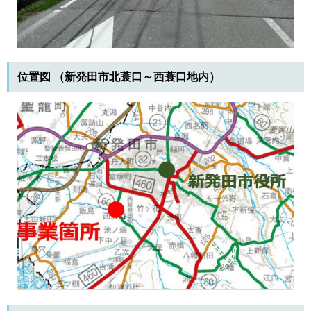
位置図 （新発田市北蓑口～西蓑口地内​）