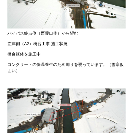
バイパス終点側（西蓑口側）から望む
左岸側（A2）橋台工事 施工状況
橋台躯体を施工中
コンクリートの保温養生のため周りを覆っています。（雪寒仮
囲い）