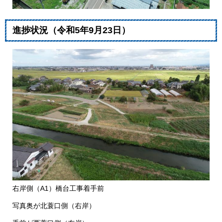
​進捗状況（令和5年9月23日）
右岸側（A1）橋台工事着手前​
写真奥が北蓑口側（右岸）