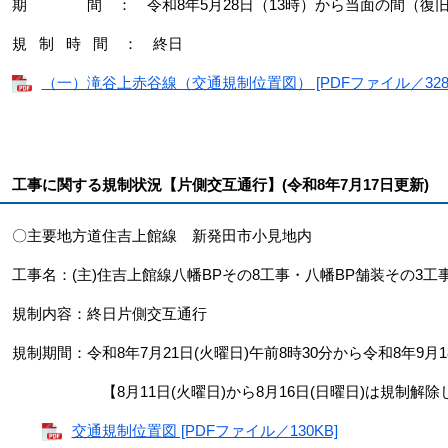
期 間 ： 令和8年5月28日（13時）から当面の間（復
規 制 時 間 ： 終日
（一）滝谷上赤谷線（交通規制位置図） [PDFファイル／328K
工事に関する規制状況【片側交互通行】(令和8年7月17日更新)
〇主要地方道住吉上館線 新発田市小見地内
工事名：(主)住吉上館線八幡BPその8工事・八幡BP舗装その3工
規制内容：終日片側交互通行
規制期間：令和8年7月21日(火曜日)午前8時30分から令和8年9月
【8月11日(火曜日)から8月16日(日曜日)は規制解除
交通規制位置図 [PDFファイル／130KB]