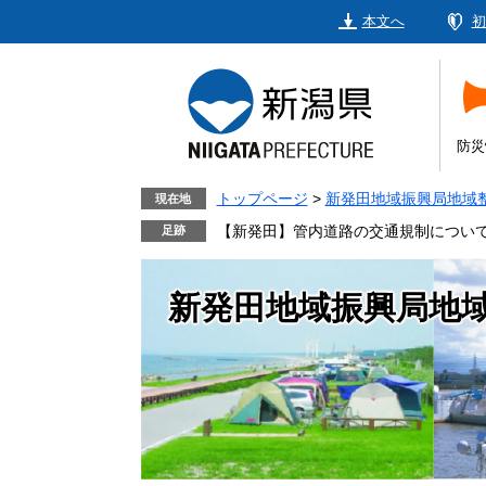
ペ
メ
本文へ
初
ー
ニ
ジ
ュ
の
ー
先
を
頭
飛
防災
で
ば
す。
し
トップページ
>
新発田地域振興局地域
現在地
て
【新発田】管内道路の交通規制につい
本
文
新発田地域振興局地
へ