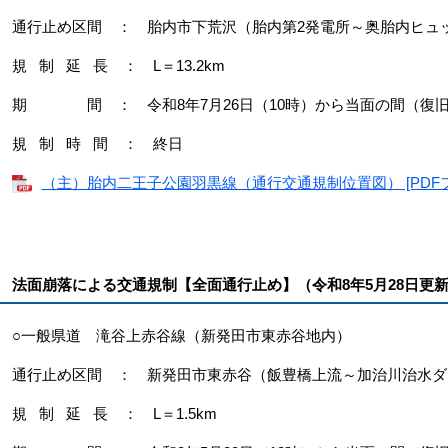
通行止め区間 ： 胎内市下荒沢（胎内第2発電所～奥胎内ヒュ
規 制 延 長 ： L＝13.2km
期 間 ： 令和8年7月26日（10時）から当面の間（復
規 制 時 間 ： 終日
（主）胎内二王子公園羽黒線（通行交通規制位置図） [PDFファ
法面崩落による交通規制【全面通行止め】（令和8年5月28日更
○一般県道 滝谷上赤谷線（新発田市東赤谷地内）
通行止め区間 ： 新発田市東赤谷（飯豊橋上流～加治川治水ダ
規 制 延 長 ： L＝1.5km