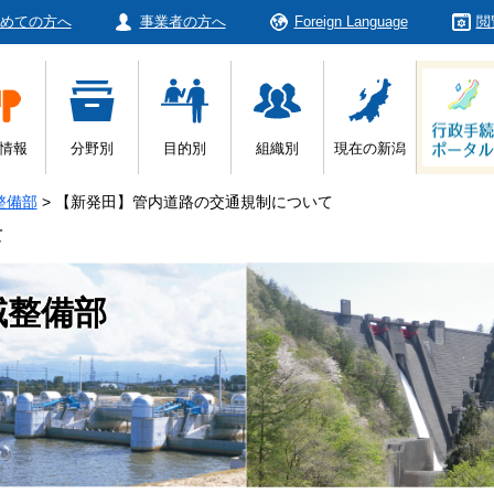
めての方へ
事業者の方へ
Foreign Language
閲
情報
分野別
目的別
組織別
現在の新潟
整備部
>
【新発田】管内道路の交通規制について
て
域整備部