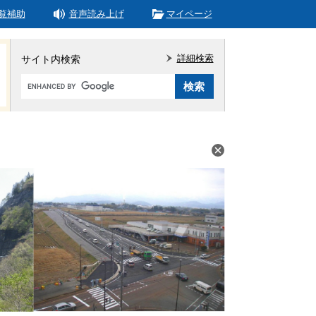
覧補助
音声読み上げ
マイページ
詳細検索
サイト内検索
Google
カ
ス
タ
ム
検
索