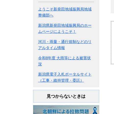
ようこそ新発田地域振興局地域
整備部へ
新潟県新発田地域振興局のホー
ムページにようこそ！
河川・雨量・通行規制などのリ
アルタイム情報
令和8年度 大雨等による被害状
況
新潟県電子入札ポータルサイト
（工事・維持管理・委託）
見つからないときは