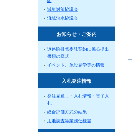
図
減災対策協議会
流域治水協議会
お知らせ・ご案内
道路除排雪委託契約に係る提出
書類の様式
イベント、施設見学等の情報
入札発注情報
発注見通し・入札情報・電子入
札
総合評価方式の結果
用地調査等業務仕様書