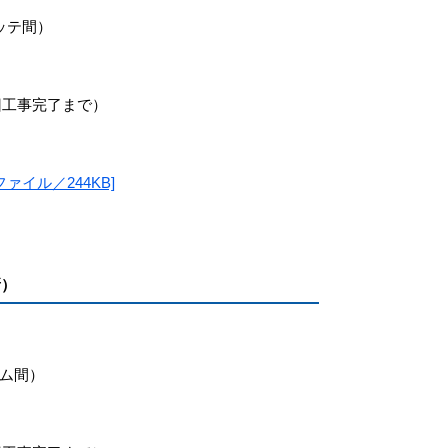
ッテ間）
旧工事完了まで）
イル／244KB]
新）
ム間）