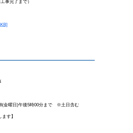
旧工事完了まで）
B]
事
18(金曜日)午後5時00分まで ※土日含む
します】