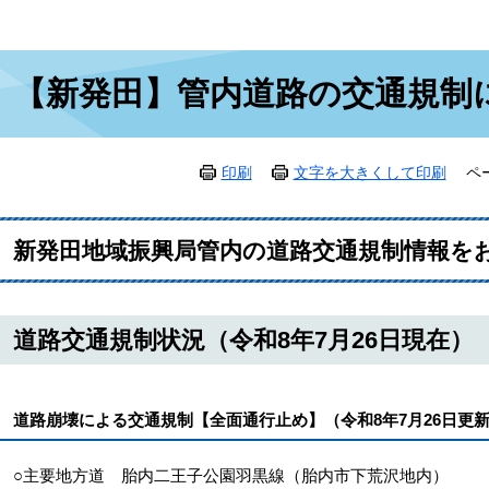
本
【新発田】管内道路の交通規制
文
印刷
文字を大きくして印刷
ペ
新発田地域振興局管内の道路交通規制情報を
道路交通規制状況（令和8年7月26
日現在）
道路崩壊による交通規制【全面通行止め】（令和8年7月26日更
○
主要地方道 胎内二王子公園羽黒線（胎内市下荒沢地内）