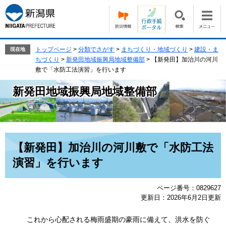
ペ
メ
ー
ニ
ジ
ュ
の
ー
先
を
トップページ
>
分類でさがす
>
まちづくり・地域づくり
>
建設・ま
現在地
頭
飛
ちづくり
>
新発田地域振興局地域整備部
>
【新発田】加治川の河川
で
ば
敷で「水防工法演習」を行います
す。
し
新発田地域振興局地域整備部
て
本
文
へ
本
【新発田】加治川の河川敷で「水防工法
文
演習」を行います
ページ番号：0829627
更新日：2026年6月2日更新
これから心配される梅雨盛期の豪雨に備えて、洪水を防ぐ