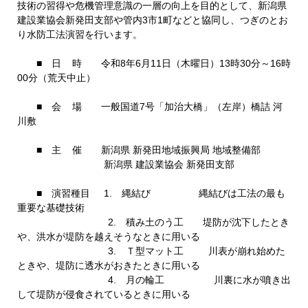
技術の習得や危機管理意識の一層の向上を目的として、新潟県
建設業協会新発田支部や管内3市1町などと協同し、つぎのとお
り水防工法演習を行います。
■ 日 時 令和8年6月11日（木曜日）13時30分～16時
00分（荒天中止）
■ 会 場 一般国道7号「加治大橋」（左岸）橋詰 河
川敷
■ 主 催 新潟県 新発田地域振興局 地域整備部
新潟県 建設業協会 新発田支部
■ 演習種目 1. 縄結び 縄結びは工法の最も
重要な基礎技術
2. 積み土のう工 堤防が沈下したとき
や、洪水が堤防を越えそうなときに用いる
3. Ｔ型マット工 川表が崩れ始めた
ときや、堤防に透水がおきたときに用いる
4. 月の輪工 川裏に水が噴き出
して堤防が侵食されているときに用いる