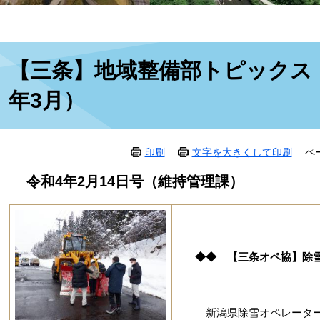
本
【三条】地域整備部トピックス（
文
年3月）
印刷
文字を大きくして印刷
ペ
令和4年2月14日号（維持管理課）
◆◆ 【三条オペ協】除
新潟県除雪オペレーター