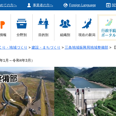
めての方へ
事業者の方へ
Foreign Language
閲
情報
分野別
目的別
組織別
現在の新潟
くり・地域づくり
>
建設・まちづくり
>
三条地域振興局地域整備部
>
【
年1月～令和4年3月）
整備部