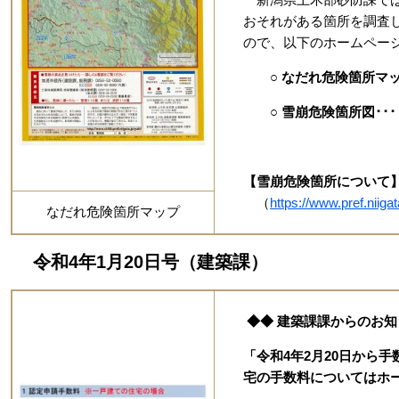
おそれがある箇所を調査
ので、以下のホームペー
○ なだれ危険箇所マッ
○ 雪崩危険箇所図･･
【雪崩危険箇所につい
（
https://www.pref.niig
なだれ危険箇所マップ
令和4年1月20日号（建築課）
◆◆ 建築課課からのお知
「令和4年2月20日から
宅の手数料についてはホ