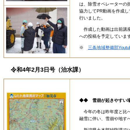
は、除雪オペレーターの
協力してPR動画を作成し
行いました。
作成した動画は出前講座
への投稿を予定していま
※
三条地域整備部Yout
令和4年2月3日号（治水課）
◆◆ 雪崩が起きやすい
今年の冬は昨年度と比べ
融雪に伴い、雪崩や地す
新潟県土木部砂防課では