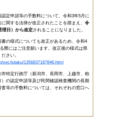
認定申請等の手数料について、令和3年5月に
進に関する法律が改正されたことを踏まえ、
令
の受理日）から改定
されることになりました。
書の様式についても改正があるため、令和4
れる際にはご注意願います。改正後の様式は県
ください。
g.jp/sec/jutaku/1356837187846.html
市特定行政庁（新潟市、長岡市、上越市、柏
市）の認定申請等及び民間確認検査機関の長期
審査等の手数料については、それぞれの窓口へ