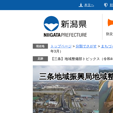
ペ
メ
本文へ
初
ー
ニ
ジ
ュ
の
ー
先
を
頭
飛
防災
で
ば
す。
し
トップページ
>
分類でさがす
>
まちづ
現在地
年3月）
て
本
【三条】地域整備部トピックス（令和4
文
へ
三条地域振興局地域