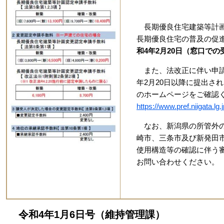
長期優良住宅建築等計画
長期優良住宅の普及の促
和4年2月20日（窓口で
また、法改正に伴い申請
年2月20日以降に提出さ
のホームページをご確認
https://www.pref.niigata.l
なお、新潟県の所管外の
崎市、三条市及び新発田
使用構造等の確認に伴う
お問い合わせください。
令和4年1月6日号（維持管理課）