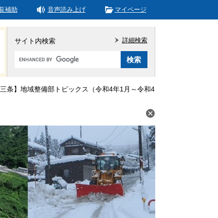
覧補助
音声読み上げ
マイページ
詳細検索
サイト内検索
Google
カ
ス
タ
三条】地域整備部トピックス（令和4年1月～令和4
ム
検
索