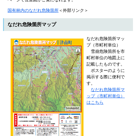
国有林内のなだれ危険箇所
＜外部リンク＞
なだれ危険箇所マップ
なだれ危険箇所マッ
プ（市町村単位）
雪崩危険箇所を市
町村単位の地図上に
記載したものです。
ポスターのように
掲示する際に便利で
す。
なだれ危険箇所マ
ップ（市町村単位）
はこちら