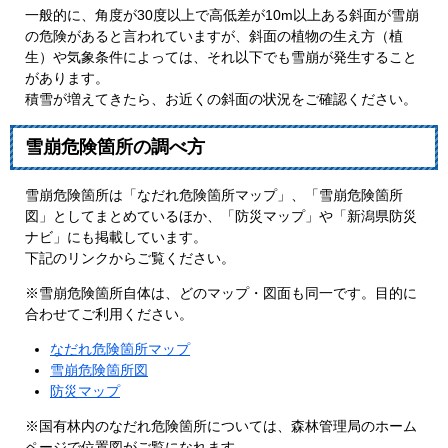
一般的に、角度が30度以上で高低差が10m以上ある斜面が雪崩
の危険があると言われていますが、斜面の植物の生え方（植
生）や気象条件によっては、それ以下でも雪崩が発生すること
があります。
積雪が増えてきたら、お近くの斜面の状況をご確認ください。
雪崩危険箇所の調べ方
雪崩危険箇所は「なだれ危険箇所マップ」、「雪崩危険箇所
図」としてまとめているほか、「防災マップ」や「新潟県防災
ナビ」にも掲載しています。
下記のリンクからご覧ください。
※雪崩危険箇所自体は、どのマップ・図面も同一です。目的に
合わせてご利用ください。
なだれ危険箇所マップ
雪崩危険箇所図
防災マップ
※国有林内のなだれ危険箇所については、森林管理局のホーム
ページで位置図がご覧になれます。