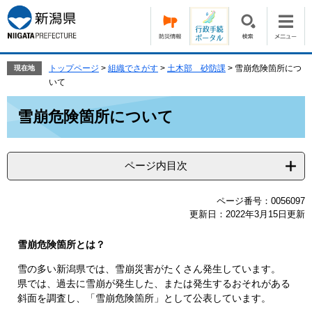
ペ
メ
ー
ニ
ジ
ュ
の
ー
先
を
トップページ
>
組織でさがす
>
土木部 砂防課
>
雪崩危険箇所につ
現在地
頭
飛
いて
で
ば
本
す。
し
雪崩危険箇所について
文
て
本
文
ページ内目次
へ
ページ番号：0056097
更新日：2022年3月15日更新
雪崩危険箇所とは？
雪の多い新潟県では、雪崩災害がたくさん発生しています。
県では、過去に雪崩が発生した、または発生するおそれがある
斜面を調査し、「雪崩危険箇所」として公表しています。