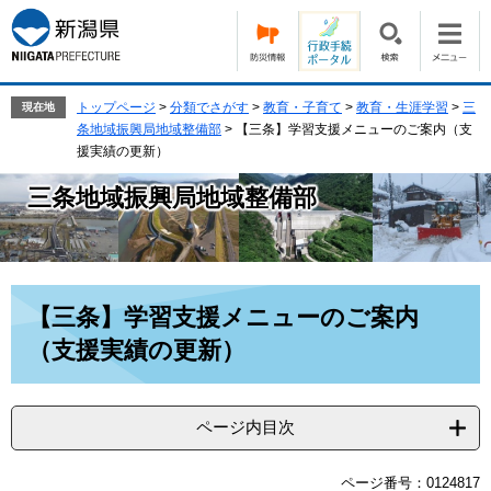
ペ
メ
ー
ニ
ジ
ュ
の
ー
先
を
トップページ
>
分類でさがす
>
教育・子育て
>
教育・生涯学習
>
三
現在地
頭
飛
条地域振興局地域整備部
>
【三条】学習支援メニューのご案内（支
で
ば
援実績の更新）
す。
し
三条地域振興局地域整備部
て
本
文
へ
本
【三条】学習支援メニューのご案内
文
（支援実績の更新）
ページ内目次
ページ番号：0124817