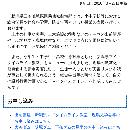
更新日：2026年3月27日更新
新潟県三条地域振興局地域整備部では、小中学校等における
総合学習や社会科学習、防災学習といった授業の支援を行って
おります。
土木の仕事や災害、土木施設の役割などのテーマの出前講座
や、現場見学・職場体験など、ご要望に応じて柔軟に対応いた
しますので、お気軽にご相談ください。
また、小学生・中学生・高校生を対象とした「新潟県マイ・
タイムライン教室」もメニューに加えました。近年の激甚化・
頻発化する豪雨災害に対し、生徒一人ひとりが災害リスクを我
が事として捉えられるよう、総合学習等の時間を使って、自分
の避難行動計画である「マイタイムライン」を作成してみませ
んか？
お申し込み
出前講座・新潟県マイタイムライン教室・現場見学会等の
お申し込みはこちら
大谷ダム・笠堀ダム・下条ダムの見学のお申し込みはこち