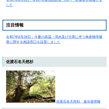
した
注目情報
令和7年8月28日：今夏の高温・渇水及び大雨に伴う林産物等被
害に関する相談窓口を設置しました
佐渡石名天然杉
佐渡石名天然杉 遊歩道情報