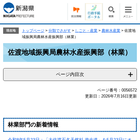
ペ
メ
ー
ニ
ジ
ュ
の
ー
先
を
トップページ
>
分類でさがす
>
しごと・産業
>
農林水産業
>
佐渡地
現在地
頭
飛
域振興局農林水産振興部（林業）
で
ば
本
す。
し
佐渡地域振興局農林水産振興部（林業）
文
て
本
文
ページ内目次
へ
ページ番号：0056572
更新日：2026年7月16日更新
林業部門の新着情報
令和8年5月23日：「大佐渡石名天然杉 遊歩道」を5月23日にオ