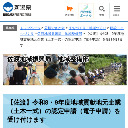
ペ
メ
ー
ニ
ジ
ュ
の
ー
先
を
トップページ
>
分類でさがす
>
まちづくり・地域づくり
>
建設・ま
現在地
頭
飛
ちづくり
>
佐渡地域振興局 地域整備部
>
【佐渡】令和8・9年度地
で
ば
域貢献地元企業（土木一式）の認定申請（電子申請）を受け付けま
す。
し
す
て
本
佐渡地域振興局 地域整備部
文
へ
本
【佐渡】令和8・9年度地域貢献地元企業
文
（土木一式）の認定申請（電子申請）を
受け付けます