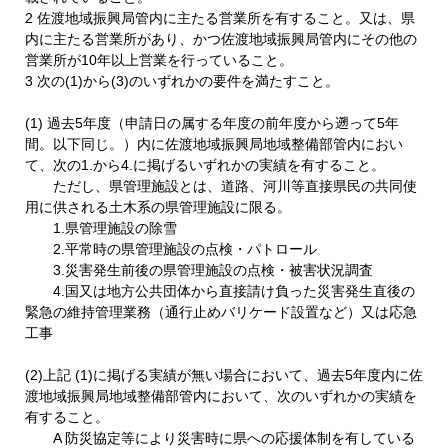
2 佐渡地域振興局管内に主たる営業所を有すること。又は、県
内に主たる営業所があり、かつ佐渡地域振興局管内にその他の
営業所が10年以上営業を行っていること。
3 次の(1)から(3)のいずれかの要件を満たすこと。
(1) 過去5年度（申請日の属する年度の前年度から遡って5年
間。以下同じ。）内に佐渡地域振興局地域整備部管内におい
て、次の1.から4.に掲げるいずれかの実績を有すること。
ただし、県管理施設とは、道路、河川等直接県民の共同使
用に供される土木系の県管理施設に限る。
1.県管理施設の除雪
2.平常時の県管理施設の点検・パトロール
3.災害発生前後の県管理施設の点検・被害状況調査
4.国又は地方公共団体から直接請け負った災害発生直後の
緊急の維持管理業務（通行止めバリケード設置など）又は応急
工事
(2)上記 (1)に掲げる実績が無い場合において、過去5年度内に佐
渡地域振興局地域整備部管内において、次のいずれかの実績を
有すること。
A 防災協定等により災害時に県への応援体制を有している