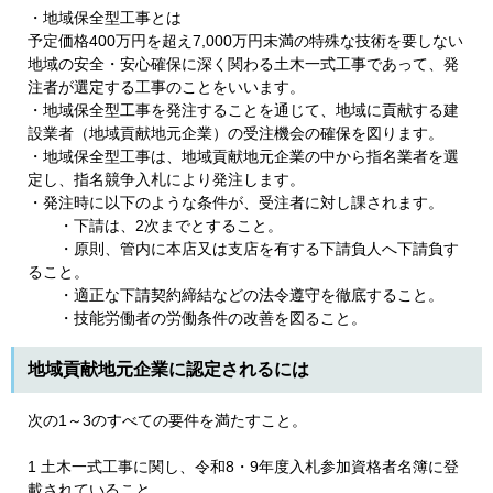
・地域保全型工事とは
予定価格400万円を超え7,000万円未満の特殊な技術を要しない
地域の安全・安心確保に深く関わる土木一式工事であって、発
注者が選定する工事のことをいいます。
・地域保全型工事を発注することを通じて、地域に貢献する建
設業者（地域貢献地元企業）の受注機会の確保を図ります。
・地域保全型工事は、地域貢献地元企業の中から指名業者を選
定し、指名競争入札により発注します。
・発注時に以下のような条件が、受注者に対し課されます。​
・下請は、2次までとすること。
・原則、管内に本店又は支店を有する下請負人へ下請負す
ること。
・適正な下請契約締結などの法令遵守を徹底すること。
・技能労働者の労働条件の改善を図ること。
地域貢献地元企業に認定されるには
次の1～3のすべての要件を満たすこと。
1 土木一式工事に関し、令和8・9年度入札参加資格者名簿に登
載されていること。