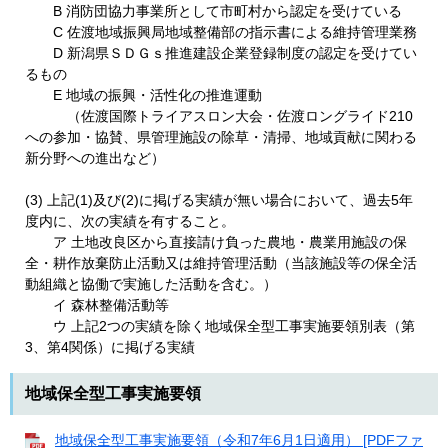
B 消防団協力事業所として市町村から認定を受けている
C 佐渡地域振興局地域整備部の指示書による維持管理業務
D 新潟県ＳＤＧｓ推進建設企業登録制度の認定を受けてい
るもの
E 地域の振興・活性化の推進運動
（佐渡国際トライアスロン大会・佐渡ロングライド210
への参加・協賛、県管理施設の除草・清掃、地域貢献に関わる
新分野への進出など）
(3) 上記(1)及び(2)に掲げる実績が無い場合において、過去5年
度内に、次の実績を有すること。
ア 土地改良区から直接請け負った農地・農業用施設の保
全・耕作放棄防止活動又は維持管理活動（当該施設等の保全活
動組織と協働で実施した活動を含む。）
イ 森林整備活動等
ウ 上記2つの実績を除く地域保全型工事実施要領別表（第
3、第4関係）に掲げる実績
地域保全型工事実施要領
地域保全型工事実施要領（令和7年6月1日適用） [PDFファ