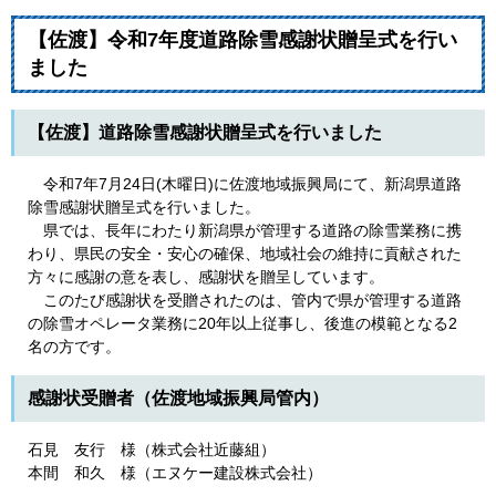
【佐渡】令和7年度道路除雪感謝状贈呈式を行い
ました
【佐渡】道路除雪感謝状贈呈式を行いました
令和7年7月24日(木曜日)に佐渡地域振興局にて、新潟県道路
除雪感謝状贈呈式を行いました。
県では、長年にわたり新潟県が管理する道路の除雪業務に携
わり、県民の安全・安心の確保、地域社会の維持に貢献された
方々に感謝の意を表し、感謝状を贈呈しています。
このたび感謝状を受贈されたのは、管内で県が管理する道路
の除雪オペレータ業務に20年以上従事し、後進の模範となる2
名の方です。
感謝状受贈者（佐渡地域振興局管内）
石見 友行 様（株式会社近藤組）
本間 和久 様（エヌケー建設株式会社）