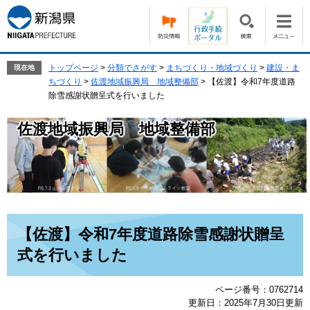
ペ
メ
ー
ニ
ジ
ュ
の
ー
先
を
トップページ
>
分類でさがす
>
まちづくり・地域づくり
>
建設・ま
現在地
頭
飛
ちづくり
>
佐渡地域振興局 地域整備部
>
【佐渡】令和7年度道路
で
ば
除雪感謝状贈呈式を行いました
す。
し
て
佐渡地域振興局 地域整備部
本
文
へ
本
【佐渡】令和7年度道路除雪感謝状贈呈
文
式を行いました
ページ番号：0762714
更新日：2025年7月30日更新