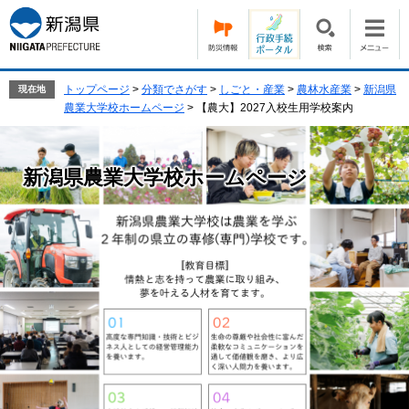
ペ
メ
ー
ニ
ジ
ュ
の
ー
先
を
トップページ
>
分類でさがす
>
しごと・産業
>
農林水産業
>
新潟県
現在地
頭
飛
農業大学校ホームページ
>
【農大】2027入校生用学校案内
で
ば
す。
し
て
新潟県農業大学校ホームページ
本
文
へ