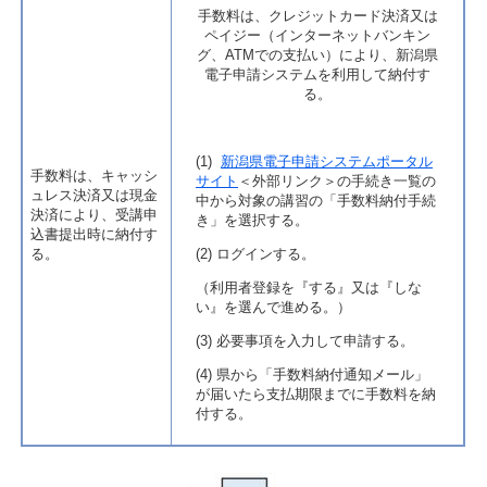
手数料は、クレジットカード決済又は
ペイジー（インターネットバンキン
グ、ATMでの支払い）により、新潟県
電子申請システムを利用して納付す
る。
(1)
新潟県電子申請システムポータル
手数料は、キャッシ
サイト
＜外部リンク＞
の手続き一覧の
ュレス決済又は現金
中から対象の講習の「手数料納付手続
決済により、受講申
き」を選択する。
込書提出時に納付す
る。
(2) ログインする。
（利用者登録を『する』又は『しな
い』を選んで進める。）
(3) 必要事項を入力して申請する。
(4) 県から「手数料納付通知メール」
が届いたら支払期限までに手数料を納
付する。