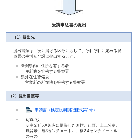
受講申込書の提出
（1）提出先
提出書類は、次に掲げる区分に応じて、それぞれに定める警
察署の生活安全課に提出すること。
新潟県内に住所を有する者
住所地を管轄する警察署
県外在住警備員
営業所の所在地を管轄する警察署
（2）提出書類等
申請書（検定規則別記様式第1号）
写真2枚
※申請前6月以内に撮影した無帽、正面、上三分身、
無背景、縦3センチメートル、横2.4センチメートル
のもの