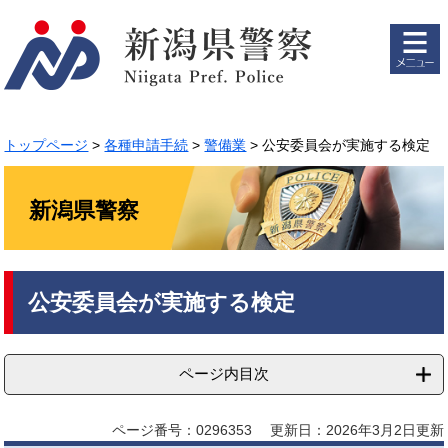
ペ
メ
ー
ニ
ジ
ュ
の
ー
先
を
頭
飛
で
ば
トップページ
>
各種申請手続
>
警備業
>
公安委員会が実施する検定
す。
し
て
本
新潟県警察
文
へ
本
公安委員会が実施する検定
文
ページ内目次
ページ番号：0296353
更新日：2026年3月2日更新