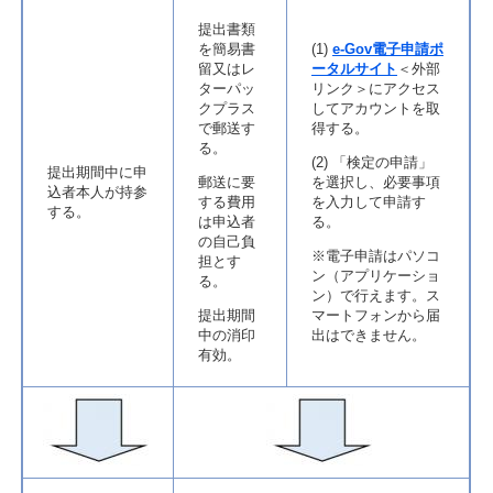
提出書類
を簡易書
(1)
e-Gov
電子申請ポ
留又はレ
ータルサイト
＜外部
ターパッ
リンク＞
にアクセス
クプラス
してアカウントを取
で郵送す
得する。
る。
(2) 「検定の申請」
提出期間中に申
郵送に要
を選択し、必要事項
込者本人が持参
する費用
を入力して申請す
する。
は申込者
る。
の自己負
※電子申請はパソコ
担とす
ン（アプリケーショ
る。
ン）で行えます。ス
提出期間
マートフォンから届
中の消印
出はできません。
有効。