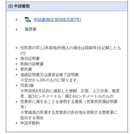
(2) 申請書類
申請書(検定規則様式第7号)
履歴書
​住民票の写し(本籍地(外国人の場合は国籍等)を記載したも
の)
身分証明書
医師の診断書
誓約書
成績証明書又は講習会修了証明書
※交付から1年のものに限ります。
写真1枚
※申請前6月以内に撮影した無帽、正面、上三分身、無背
景、縦3センチメートル、横2.4センチメートルのもの
営業所に属することを疎明する書面（営業所所属証明書
等）
※警備員の所属する営業所の所在地を管轄する警察署に
提出する場合
申請手数料