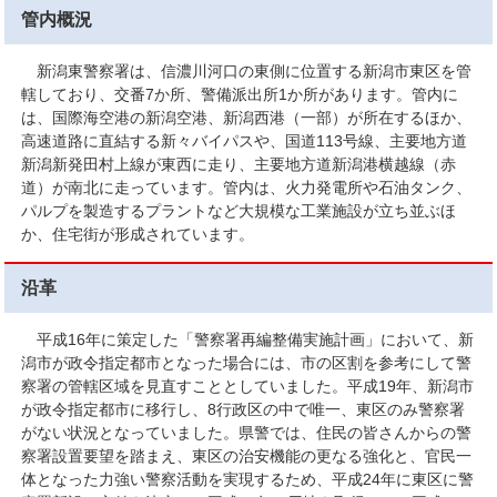
管内概況
新潟東警察署は、信濃川河口の東側に位置する新潟市東区を管
轄しており、交番7か所、警備派出所1か所があります。管内に
は、国際海空港の新潟空港、新潟西港（一部）が所在するほか、
高速道路に直結する新々バイパスや、国道113号線、主要地方道
新潟新発田村上線が東西に走り、主要地方道新潟港横越線（赤
道）が南北に走っています。管内は、火力発電所や石油タンク、
パルプを製造するプラントなど大規模な工業施設が立ち並ぶほ
か、住宅街が形成されています。
沿革
平成16年に策定した「警察署再編整備実施計画」において、新
潟市が政令指定都市となった場合には、市の区割を参考にして警
察署の管轄区域を見直すこととしていました。平成19年、新潟市
が政令指定都市に移行し、8行政区の中で唯一、東区のみ警察署
がない状況となっていました。県警では、住民の皆さんからの警
察署設置要望を踏まえ、東区の治安機能の更なる強化と、官民一
体となった力強い警察活動を実現するため、平成24年に東区に警