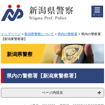
ペ
メ
ー
ニ
ジ
ュ
の
ー
先
を
頭
飛
で
ば
トップページ
>
新潟県警察について
>
県内の警察署
>
県内の警察署
す。
し
【新潟東警察署】
て
本
文
新潟県警察
へ
本
県内の警察署【新潟東警察署】
文
ページ内目次