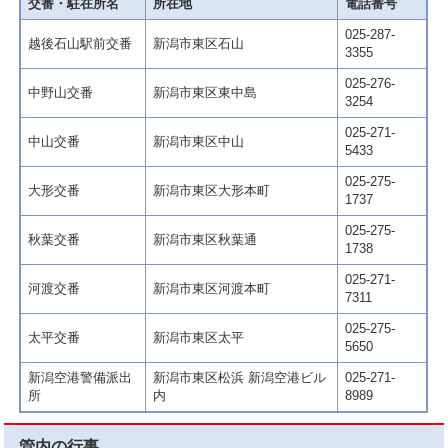
交番・駐在所名
所在地
電話番号
025-287-
越後石山駅前交番
新潟市東区石山
3355
025-276-
中野山交番
新潟市東区東中島
3254
025-271-
中山交番
新潟市東区中山
5433
025-275-
大形交番
新潟市東区大形本町
1737
025-275-
秋葉交番
新潟市東区秋葉通
1738
025-271-
河渡交番
新潟市東区河渡本町
7311
025-275-
太平交番
新潟市東区太平
5650
新潟空港警備派出
新潟市東区松浜 新潟空港ビル
025-271-
所
内
8989
管内の行事