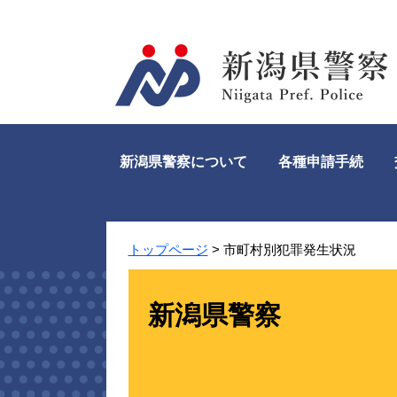
ペ
メ
ー
ニ
ジ
ュ
の
ー
先
を
頭
飛
で
ば
す。
し
新潟県警察について
各種申請手続
て
本
文
へ
トップページ
>
市町村別犯罪発生状況
新潟県警察