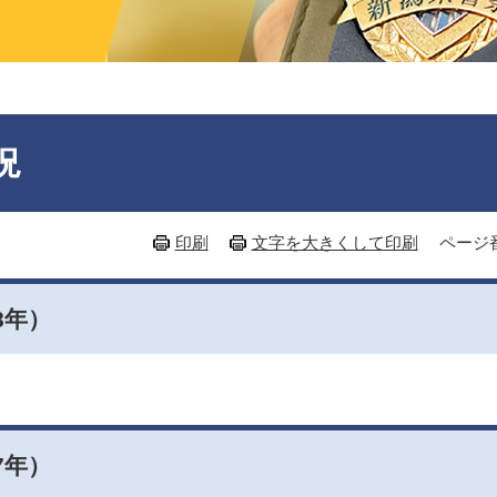
況
印刷
文字を大きくして印刷
ページ番
8年）
7年）