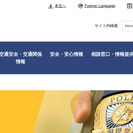
本文へ
Foreign Language
Googl
サイト内検索
カ
ス
タ
ム
検
交通安全・交通関係
安全・安心情報
相談窓口・情報提
索
情報