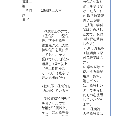
普通二
め免許の取り
輪
消しを受けな
小型特
16歳以上の方
かった方。）
殊
○ 取得時講習
原 付
終了証明書
（技能、学科
試験に合格し
○21歳以上の方で、
た方で、取得
大型免許、中型免
時講習を受講
許、準中型免許、
した方）
普通免許又は大型
○ 原付講習終
特殊免許を現に受
了証明書（原
けており、かつ、
付免許受験の
受けていた期間が
方）
通算して3年以上
○ 学科試験で
（停止期間を除
使用する筆記
く）の方（政令で
用具（鉛筆、
定める者は2年）
消しゴム）
は、免許セン
○他の第二種免許を
ターで準備し
現に受けている方
たものを使用
○受験資格特例教習
していただき
を修了した方で、
ます。
年齢が19歳以上、
○ 二種免許、
かつ、普通免許等
大型免許又は