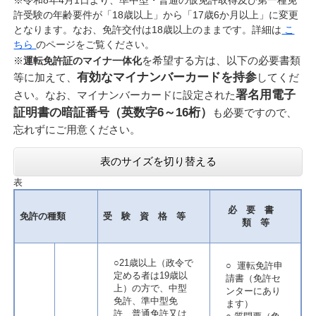
※令和8年4月1日より、準中型・普通の仮免許取得及び第一種免
許受験の年齢要件が「18歳以上」から「17歳6か月以上」に変更
となります。なお、免許交付は18歳以上のままです。詳細は
こ
ちら
のページをご覧ください。
を希望する方は、以下の必要書類
​※
運転免許証のマイナ一体化
有効なマイナンバーカードを持参
等に加えて、
してくだ
署名用電子
さい。なお、マイナンバーカードに設定された
証明書の暗証番号（英数字6～16桁）
も必要ですので、
忘れずにご用意ください。
表のサイズを切り替える
表
必 要 書
免許の種類
受 験 資 格 等
類 等
○21歳以上（政令で
○ 運転免許申
定める者は19歳以
請書（免許セ
上）の方で、中型
ンターにあり
免許、準中型免
ます）
許、普通免許又は