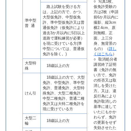
○ 写真1枚、
路上試験を受ける方
仮免許受験の
は、上記の方で、かつ、
方は2枚（申請
大型仮免許、中型仮免
前6か月以内に
準中型
許、準中型仮免許又は普
撮影、縦3cm
普 通
通仮免許（仮免許により
横2.4cm、原
過去3か月以内に5日以上
則無帽、正
道路で運転練習が必要）
面、上三分
を現に受けている方(準
身、無背景の
中型については、普通仮
もの）（
詳し
免許を除く。)
くはこちら
）
○ 取消処分者
大型特
講習終了証明
18歳以上の方
殊
書（免許の無
い方で、免許
18歳以上の方で、大型
の拒否又は取
免許、中型免許、準中型
消しを受けた
免許、普通免許、大型特
方。又は、違
けん引
殊免許、大型二種免許、
反行為により
中型二種免許、普通二種
免許取消しの
免許又は大特二種免許を
基準に達して
現に受けている方
いたにもかか
わらず、免許
大型二
18歳以上の方
の更新をせず
輪
失効させたた