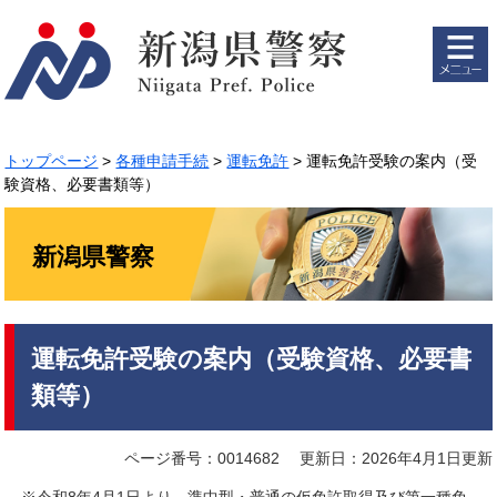
ペ
メ
ー
ニ
ジ
ュ
の
ー
先
を
頭
飛
で
ば
トップページ
>
各種申請手続
>
運転免許
>
運転免許受験の案内（受
す。
し
験資格、必要書類等）
て
本
文
新潟県警察
へ
本
運転免許受験の案内（受験資格、必要書
文
類等）
ページ番号：0014682
更新日：2026年4月1日更新