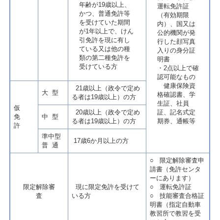
年齢が19歳以上、
運転免許証
かつ、普通免許等
（有効期限
を受けていた期間
内）、国又は
が1年以上で、けん
公的機関が発
引免許を現に有し
行した顔写真
ている又は他の種
入りの身分証
類の第二種免許を
明書
受けている方
・2点以上で確
認可能なもの
健康保険資
21歳以上（政令で定め
大 型
格確認書、学
る者は19歳以上）の方
生証、社員
仮
20歳以上（政令で定め
証、記名式定
免
中 型
る者は19歳以上）の方
期券、通帳等
許
準中型
17歳6か月以上の方
普 通
○ 限定解除審査申
請書（免許センタ
ーにあります）
限定解除審
現に限定免許を受けて
○ 運転免許証
査
いる方
○ 技能審査合格証
明書（指定自動車
教習所で教習を受