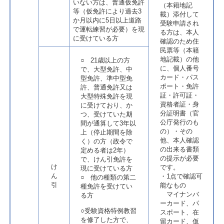
いない方は、普通仮免許
（本籍地記
等（仮免許により過去3
載）添付して
か月以内に5日以上道路
受験申請され
で運転練習が必要）を現
る方は、本人
に受けている方
確認のため住
民票等（本籍
地記載）の他
○ 21歳以上の方
に、個人番号
で、大型免許、中
カード・パス
型免許、準中型免
ポート・免許
許、普通免許又は
証・許可証・
大型特殊免許を現
資格者証・身
に受けており、か
分証明書（官
つ、受けていた期
公庁発行のも
間が通算して3年以
の）・その
上（停止期間を除
他、本人確認
く）の方（政令で
の出来る書類
定める者は2年）
の提示が必要
で、けん引免許を
け
です。
現に受けている方
ん
・1点で確認可
○ 他の種類の第二
引
能なもの
種免許を受けてい
マイナンバ
る方
ーカード、パ
○受験資格特例教習
スポート、在
を修了した方で、
留カード、仮