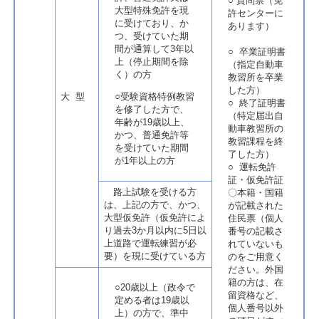
○ 質問票（免
大型特殊免許を現
許センターに
に受けており、か
あります）
つ、受けていた期
間が通算して3年以
○ 卒業証明書
上（停止期間を除
（指定自動車
く）の方
教習所を卒業
した方）
大 型
○受験資格特例教習
○ 終了証明書
を修了した方で、
（特定届出自
年齢が19歳以上、
動車教習所の
かつ、普通免許等
教習課程を終
を受けていた期間
了した方）
が1年以上の方
○ 運転免許
証・仮免許証
路上試験を受ける方
〇本籍・国籍
は、上記の方で、かつ、
が記載された
大型仮免許（仮免許によ
住民票（個人
り過去3か月以内に5日以
番号の記載さ
上道路で運転練習が必
れていないも
要）を現に受けている方
のをご用意く
ださい。外国
籍の方は、在
○20歳以上（政令で
留資格など、
定める者は19歳以
個人番号以外
上）の方で、準中