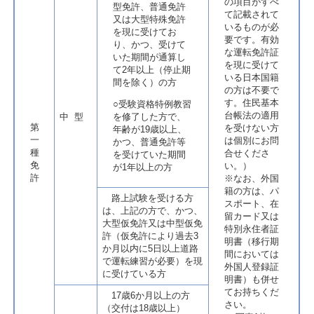
の項目がすべ
型免許、普通免許
て記載されて
又は大型特殊免許
いるものが必
を現に受けてお
要です。有効
り、かつ、受けて
な運転免許証
いた期間が通算し
を現に受けて
て2年以上（停止期
いる日本国籍
間を除く）の方
の方は不要で
す。住民基本
○受験資格特例教習
台帳法の適用
中 型
を修了した方で、
第
を受けない方
年齢が19歳以上、
一
は個別にお問
かつ、普通免許等
種
合せくださ
を受けていた期間
免
い。）
が1年以上の方
許
※なお、外国
籍の方は、パ
路上試験を受ける方
スポート、在
は、上記の方で、かつ、
留カード又は
大型仮免許又は中型仮免
特別永住者証
許（仮免許により過去3
明書（移行期
か月以内に5日以上道路
間においては
で運転練習が必要）を現
外国人登録証
に受けている方
明書）も併せ
てお持ちくだ
17歳6か月以上の方
さい。
（交付は18歳以上）