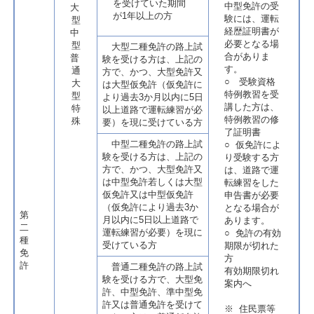
を受けていた期間
中型免許の受
大
が1年以上の方
験には、運転
型
経歴証明書が
中
必要となる場
型
大型二種免許の路上試
合がありま
普
験を受ける方は、上記の
す。
通
方で、かつ、大型免許又
○ 受験資格
大
は大型仮免許（仮免許に
特例教習を受
型
より過去3か月以内に5日
講した方は、
特
以上道路で運転練習が必
特例教習の修
殊
要）を現に受けている方
了証明書
中型二種免許の路上試
○ 仮免許によ
験を受ける方は、上記の
り受験する方
方で、かつ、大型免許又
は、道路で運
は中型免許若しくは大型
転練習をした
仮免許又は中型仮免許
申告書が必要
（仮免許により過去3か
となる場合が
第
月以内に5日以上道路で
あります。
二
運転練習が必要）を現に
○ 免許の有効
種
受けている方
期限が切れた
免
方
許
普通二種免許の路上試
有効期限切れ
験を受ける方で、大型免
案内へ
許、中型免許、準中型免
許又は普通免許を受けて
※ 住民票等