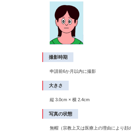
撮影時期
申請前6か月以内に撮影
大きさ
縦 3.0cm × 横 2.4cm
写真の状態
無帽（宗教上又は医療上の理由により顔