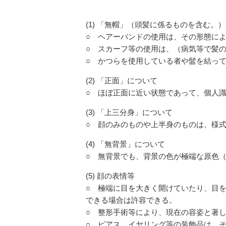
(1) 「無帽」（頭髪に係るものを含む。
○ ヘアーバンドの使用は、その形態に
○ スカーフ等の使用は、（病気等で髪
○ かつらを使用している者や髷を結っ
(2) 「正面」について
○ ほぼ正面に近い状態であって、個人
(3) 「上三分身」について
○ 顔のみのものや上半身のものは、様
(4) 「無背景」について
○ 無背景でも、背景の色が極端な原色
(5) 顔の表情等
○ 極端に目を大きく開けていたり、目
できる場合は許容できる。
○ 整形手術等により、現在の容姿と著
○ ピアス、イヤリング等の装飾品は、