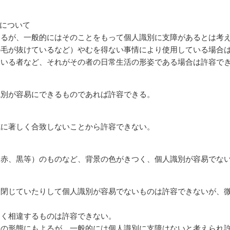
）について
よるが、一般的にはそのことをもって個人識別に支障があるとは考
の毛が抜けているなど）やむを得ない事情により使用している場合
ている者など、それがその者の日常生活の形姿である場合は許容で
識別が容易にできるものであれば許容できる。
式に著しく合致しないことから許容できない。
（赤、黒等）のものなど、背景の色がきつく、個人識別が容易でな
を閉じていたりして個人識別が容易でないものは許容できないが、
しく相違するものは許容できない。
その形態にもよるが、一般的には個人識別に支障はないと考えられ