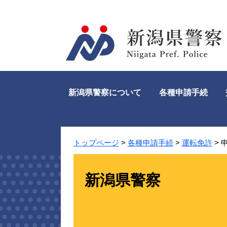
ペ
メ
ー
ニ
ジ
ュ
の
ー
先
を
頭
飛
で
ば
す。
し
新潟県警察について
各種申請手続
て
本
文
へ
トップページ
>
各種申請手続
>
運転免許
>
新潟県警察