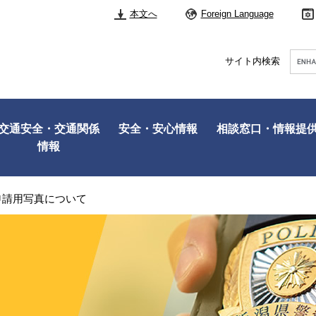
本文へ
Foreign Language
Googl
サイト内検索
カ
ス
タ
ム
検
交通安全・交通関係
安全・安心情報
相談窓口・情報提
索
情報
申請用写真について