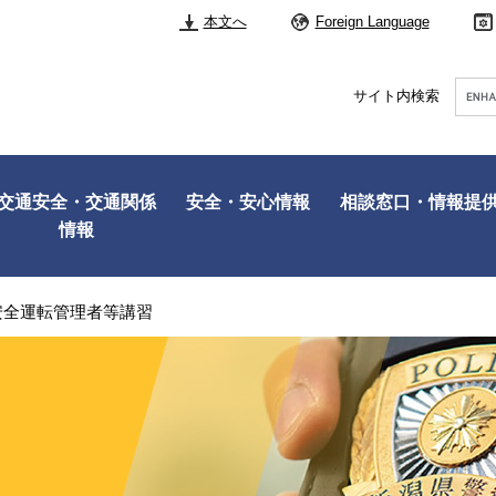
本文へ
Foreign Language
Googl
サイト内検索
カ
ス
タ
ム
検
交通安全・交通関係
安全・安心情報
相談窓口・情報提
索
情報
安全運転管理者等講習