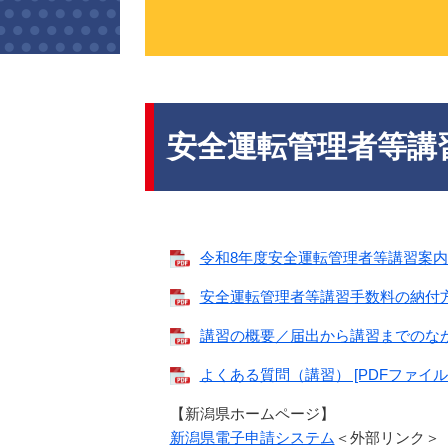
本
文
安全運転管理者等講
令和8年度安全運転管理者等講習案内 [P
安全運転管理者等講習手数料の納付方法 
講習の概要／届出から講習までのながれ 
よくある質問（講習） [PDFファイル／
【新潟県ホームページ】
新潟県電子申請システム
＜外部リンク＞