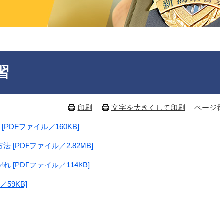
習
印刷
文字を大きくして印刷
ページ番
DFファイル／160KB]
[PDFファイル／2.82MB]
[PDFファイル／114KB]
59KB]