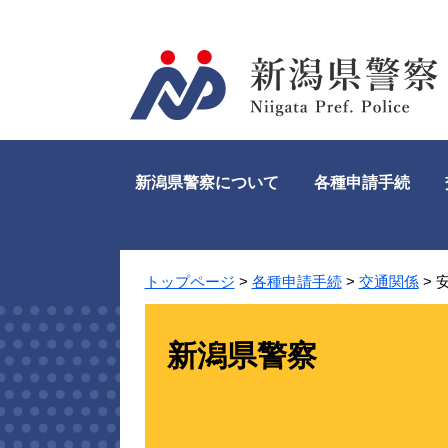
ペ
メ
ー
ニ
ジ
ュ
の
ー
先
を
頭
飛
で
ば
す。
し
新潟県警察について
各種申請手続
て
本
文
へ
トップページ
>
各種申請手続
>
交通関係
>
新潟県警察