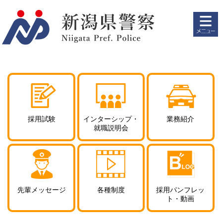
ペ
メ
ー
ニ
ジ
ュ
の
ー
先
を
頭
飛
で
ば
す。
し
て
本
文
採用試験
インターシップ・
業務紹介
へ
就職説明会
先輩メッセージ
各種制度
採用パンフレッ
ト
・動画