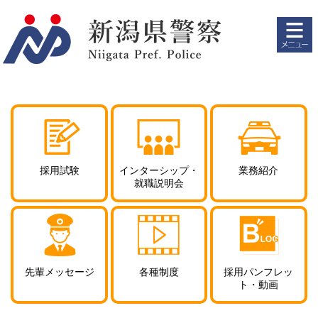
ペ
メ
ー
ニ
ジ
ュ
の
ー
先
を
頭
飛
で
ば
す。
し
て
本
文
採用試験
インターシップ・
業務紹介
へ
就職説明会
先輩メッセージ
各種制度
採用パンフレッ
ト
・動画