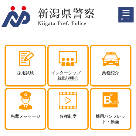
ペ
メ
ー
ニ
ジ
ュ
の
ー
先
を
頭
飛
で
ば
す。
し
て
本
文
採用試験
インターシップ・
業務紹介
へ
就職説明会
先輩メッセージ
各種制度
採用パンフレッ
ト
・動画