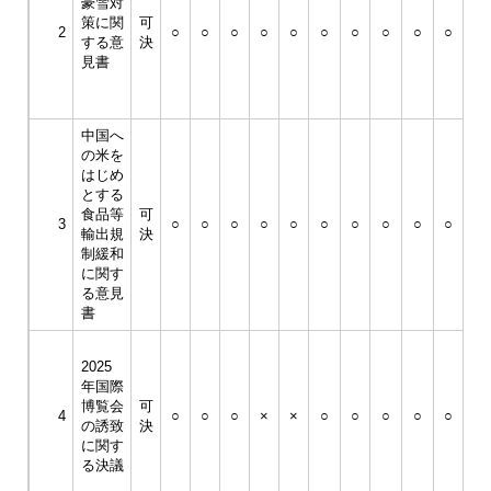
豪雪対
30
策に関
可
年
2
○
○
○
○
○
○
○
○
○
○
する意
決
2
見書
月
19
日
中国へ
の米を
平
はじめ
成
とする
30
食品等
可
年
3
○
○
○
○
○
○
○
○
○
○
輸出規
決
3
制緩和
月
に関す
23
る意見
日
書
平
2025
成
年国際
30
博覧会
可
年
4
○
○
○
×
×
○
○
○
○
○
の誘致
決
3
に関す
月
る決議
23
日