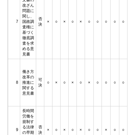
平
改ざん
成
問題に
30
関し、
否
年
7
国政調
×
○
×
○
×
○
○
○
○
○
決
3
査権に
月
基づく
23
徹底調
日
査を求
める意
見書
平
成
働き方
30
改革の
可
年
8
推進に
○
×
○
×
○
×
○
○
○
○
決
3
関する
月
意見書
23
日
長時間
平
労働を
成
規制す
30
る法律
否
年
9
×
○
×
○
×
○
○
×
○
○
の早期
決
3