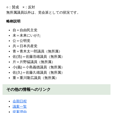
○：賛成 ×：反対
無所属議員以外は、党会派としての状況です。
略称説明
自＝自由民主党
未＝未来にいがた
公＝公明党
共＝日本共産党
青＝青木太一郎議員（無所属）
佐(浩)＝佐藤浩雄議員（無所属）
片＝片野猛議員（無所属）
小(義)＝小島義徳議員（無所属）
佐(久)＝佐藤久雄議員（無所属）
重＝重川隆広議員（無所属）
その他の情報へのリンク
会期日程
議案一覧
提案理由