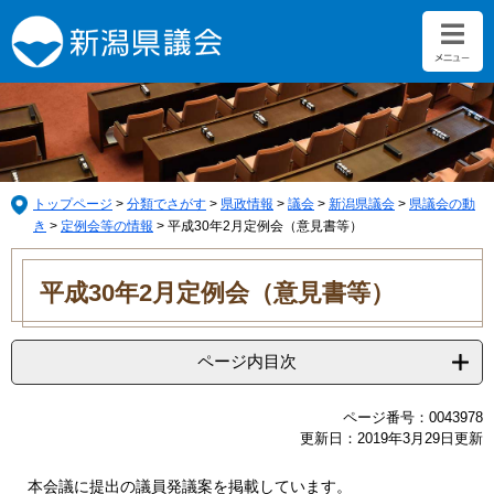
ペ
メ
ー
ニ
ジ
ュ
の
ー
先
を
頭
飛
で
ば
す。
し
て
トップページ
>
分類でさがす
>
県政情報
>
議会
>
新潟県議会
>
県議会の動
本
き
>
定例会等の情報
>
平成30年2月定例会（意見書等）
文
本
へ
文
平成30年2月定例会（意見書等）
ページ内目次
ページ番号：0043978
更新日：2019年3月29日更新
本会議に提出の議員発議案を掲載しています。