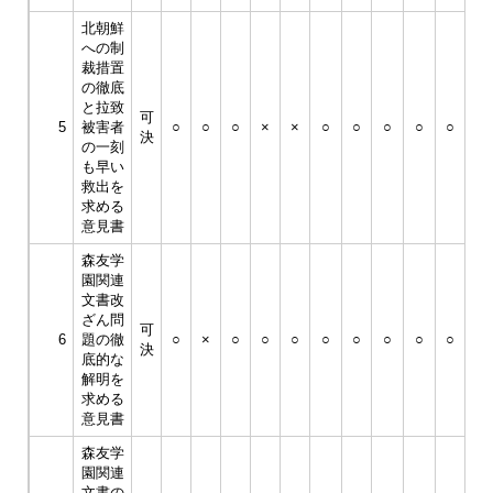
北朝鮮
への制
平
裁措置
成
の徹底
30
と拉致
可
年
5
被害者
○
○
○
×
×
○
○
○
○
○
決
3
の一刻
月
も早い
23
救出を
日
求める
意見書
森友学
平
園関連
成
文書改
30
ざん問
可
年
6
題の徹
○
×
○
○
○
○
○
○
○
○
決
3
底的な
月
解明を
23
求める
日
意見書
森友学
園関連
文書の