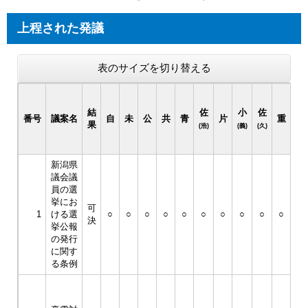
上程された発議
表のサイズを切り替える
議
決
結
佐
小
佐
番号
議案名
自
未
公
共
青
片
重
年
果
(浩)
(義)
(久)
月
日
新潟県
平
議会議
成
員の選
30
挙にお
可
年
1
ける選
○
○
○
○
○
○
○
○
○
○
決
3
挙公報
月
の発行
23
に関す
日
る条例
平
成