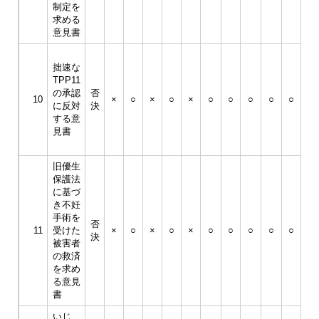
制定を
月
求める
23
意見書
日
平
拙速な
成
TPP11
30
の承認
否
年
10
×
○
×
○
×
○
○
○
○
○
に反対
決
3
する意
月
見書
23
日
旧優生
保護法
平
に基づ
成
き不妊
30
手術を
否
年
11
受けた
×
○
×
○
×
○
○
○
○
○
決
3
被害者
月
の救済
23
を求め
日
る意見
書
いじ