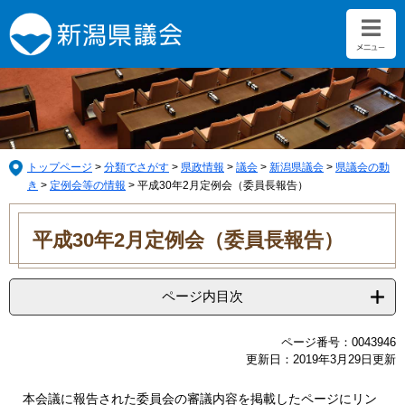
ペ
メ
ー
ニ
ジ
ュ
の
ー
先
を
頭
飛
で
ば
す。
し
て
トップページ
>
分類でさがす
>
県政情報
>
議会
>
新潟県議会
>
県議会の動
本
き
>
定例会等の情報
>
平成30年2月定例会（委員長報告）
文
本
へ
文
平成30年2月定例会（委員長報告）
ページ内目次
ページ番号：0043946
更新日：2019年3月29日更新
本会議に報告された委員会の審議内容を掲載したページにリン