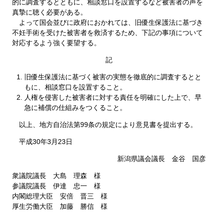
的に調査するとともに、相談窓口を設置するなど被害者の声を
真摯に聴く必要がある。
よって国会並びに政府におかれては、旧優生保護法に基づき
不妊手術を受けた被害者を救済するため、下記の事項について
対応するよう強く要望する。
記
旧優生保護法に基づく被害の実態を徹底的に調査するとと
もに、相談窓口を設置すること。
人権を侵害した被害者に対する責任を明確にした上で、早
急に補償の仕組みをつくること。
以上、地方自治法第99条の規定により意見書を提出する。
平成30年3月23日
新潟県議会議長 金谷 国彦
衆議院議長 大島 理森 様
参議院議長 伊達 忠一 様
内閣総理大臣 安倍 晋三 様
厚生労働大臣 加藤 勝信 様