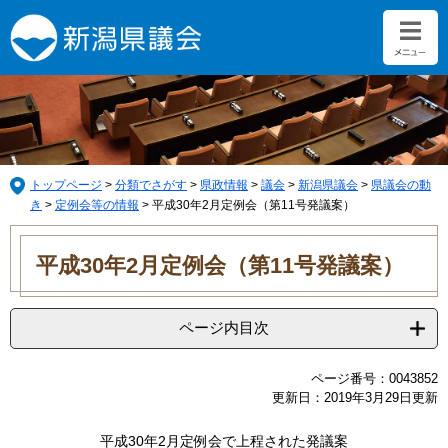
ペ
メ
ー
ニ
ジ
ュ
の
ー
先
を
頭
飛
で
ば
す。
し
て
トップページ
>
分類でさがす
>
県政情報
>
議会
>
新潟県議会
>
県議会の動
本
き
>
定例会等の情報
>
平成30年2月定例会（第11号発議案）
文
本
へ
文
平成30年2月定例会（第11号発議案）
ページ内目次
ページ番号：0043852
更新日：2019年3月29日更新
平成30年2月定例会で上程された発議案