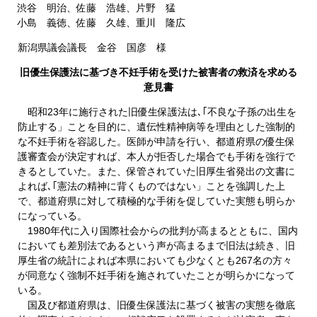
渋谷 明治、佐藤 浩雄、片野 猛
小島 義徳、佐藤 久雄、重川 隆広
新潟県議会議長 金谷 国彦 様
旧優生保護法に基づき不妊手術を受けた被害者の救済を求める
意見書
昭和23年に施行された旧優生保護法は､｢不良な子孫の出生を
防止する」ことを目的に、遺伝性精神病等を理由とした強制的
な不妊手術を容認した。医師が申請を行い、都道府県の優生保
護審査会が決定すれば、本人が拒否した場合でも手術を強行で
きるとしていた。また、保管されていた旧厚生省発出の文書に
よれば､｢憲法の精神に背くものではない」ことを強調した上
で、都道府県に対して積極的な手術を促していた実態も明らか
になっている。
1980年代に入り国際社会からの批判が高まるとともに、国内
においても差別法であるという声が高まるまで旧法は続き、旧
厚生省の統計によれば本県においても少なくとも267名の方々
が同意なく強制不妊手術を施されていたことが明らかになって
いる。
国及び都道府県は、旧優生保護法に基づく被害の実態を徹底