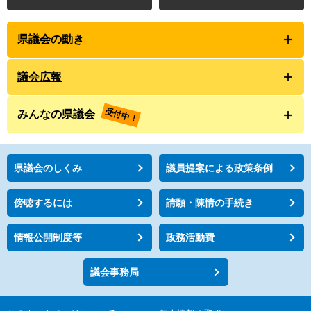
県議会の動き
議会広報
受付中！
みんなの県議会
県議会のしくみ
議員提案による政策条例
傍聴するには
請願・陳情の手続き
情報公開制度等
政務活動費
議会事務局