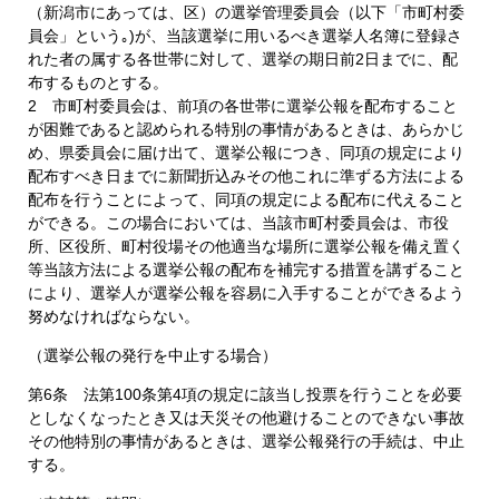
（新潟市にあっては、区）の選挙管理委員会（以下「市町村委
員会」という｡)が、当該選挙に用いるべき選挙人名簿に登録さ
れた者の属する各世帯に対して、選挙の期日前2日までに、配
布するものとする。
2 市町村委員会は、前項の各世帯に選挙公報を配布すること
が困難であると認められる特別の事情があるときは、あらかじ
め、県委員会に届け出て、選挙公報につき、同項の規定により
配布すべき日までに新聞折込みその他これに準ずる方法による
配布を行うことによって、同項の規定による配布に代えること
ができる。この場合においては、当該市町村委員会は、市役
所、区役所、町村役場その他適当な場所に選挙公報を備え置く
等当該方法による選挙公報の配布を補完する措置を講ずること
により、選挙人が選挙公報を容易に入手することができるよう
努めなければならない。
（選挙公報の発行を中止する場合）
第6条 法第100条第4項の規定に該当し投票を行うことを必要
としなくなったとき又は天災その他避けることのできない事故
その他特別の事情があるときは、選挙公報発行の手続は、中止
する。