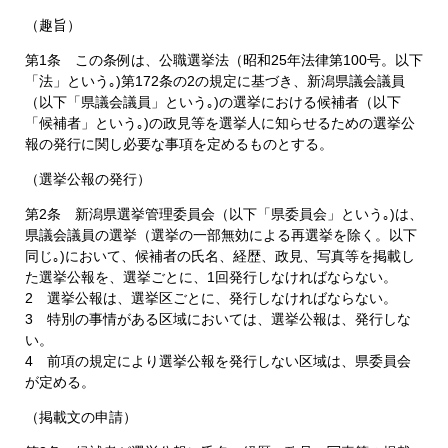
（趣旨）
第1条 この条例は、公職選挙法（昭和25年法律第100号。以下
「法」という｡)第172条の2の規定に基づき、新潟県議会議員
（以下「県議会議員」という｡)の選挙における候補者（以下
「候補者」という｡)の政見等を選挙人に知らせるための選挙公
報の発行に関し必要な事項を定めるものとする。
（選挙公報の発行）
第2条 新潟県選挙管理委員会（以下「県委員会」という｡)は、
県議会議員の選挙（選挙の一部無効による再選挙を除く。以下
同じ｡)において、候補者の氏名、経歴、政見、写真等を掲載し
た選挙公報を、選挙ごとに、1回発行しなければならない。
2 選挙公報は、選挙区ごとに、発行しなければならない。
3 特別の事情がある区域においては、選挙公報は、発行しな
い。
4 前項の規定により選挙公報を発行しない区域は、県委員会
が定める。
（掲載文の申請）