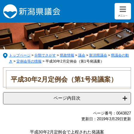
ペ
メ
ー
ニ
ジ
ュ
の
ー
先
を
頭
飛
で
ば
す。
し
て
トップページ
>
分類でさがす
>
県政情報
>
議会
>
新潟県議会
>
県議会の動
本
き
>
定例会等の情報
>
平成30年2月定例会（第1号発議案）
文
本
へ
文
平成30年2月定例会（第1号発議案）
ページ内目次
ページ番号：0043827
更新日：2019年3月29日更新
平成30年2月定例会で上程された発議案