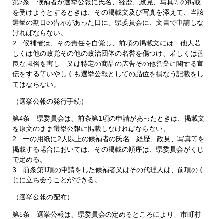
第3条 候補者が選挙公報に氏名、経歴、政見、写真等の掲載
を受けようとするときは、その掲載文及び写真を添えて、当該
選挙の期日の告示があった日に、県委員会に、文書で申請しな
ければならない。
2 候補者は、その責任を自覚し、前項の掲載文には、他人若
しくは他の政党その他の政治団体の名誉を傷つけ、若しくは善
良な風俗を害し、又は特定の商品の広告その他営業に関する宣
伝をする等いやしくも選挙公報としての品位を損なう記載をし
てはならない。
（選挙公報の発行手続）
第4条 県委員会は、前条第1項の申請があったときは、掲載文
を原文のまま選挙公報に掲載しなければならない。
2 一の用紙に2人以上の候補者の氏名、経歴、政見、写真等を
掲載する場合においては、その掲載の順序は、県委員会がくじ
で定める。
3 前条第1項の申請をした候補者又はその代理人は、前項のく
じに立ち会うことができる。
（選挙公報の配布）
第5条 選挙公報は、県委員会の定めるところにより、市町村