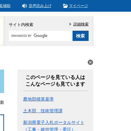
覧補助
音声読み上げ
マイページ
詳細検索
サイト内検索
Google
カ
ス
タ
ム
検
索
このページを見ている人は
こんなページも見ています
農地部積算基準
更新
土木部 技術管理課
新潟県電子入札ポータルサイト
（工事・維持管理・委託）