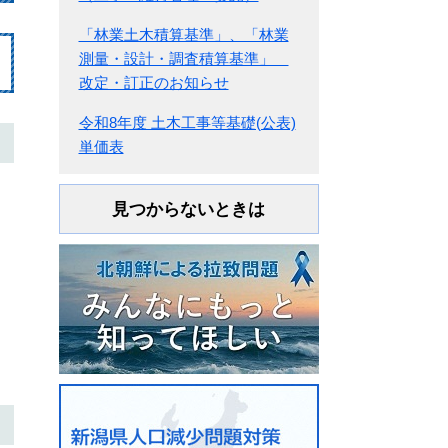
「林業土木積算基準」、「林業
測量・設計・調査積算基準」
改定・訂正のお知らせ
令和8年度 土木工事等基礎(公表)
単価表
見つからないときは