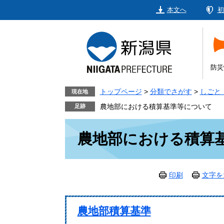
ペ
メ
本文へ
初
ー
ニ
ジ
ュ
の
ー
先
を
頭
飛
防災
で
ば
す。
し
トップページ
>
分類でさがす
>
しごと
現在地
て
農地部における積算基準等について
本
本
文
農地部における積算
文
へ
印刷
文字を
農地部積算基準