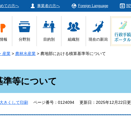
めての方へ
事業者の方へ
Foreign Language
閲
情報
分野別
目的別
組織別
現在の新潟
・産業
>
農林水産業
>
農地部における積算基準等について
基準等について
大きくして印刷
ページ番号：0124094
更新日：2025年12月22日