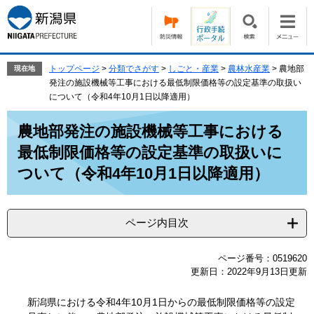
ペ
メ
ー
ニ
ジ
ュ
の
ー
先
を
トップページ
>
分類でさがす
>
しごと・産業
>
農林水産業
>
農地部
現在地
頭
飛
発注の施設機械等工事における最低制限価格等の設定基準の取扱い
で
ば
について（令和4年10月1日以降適用）
す。
し
本
て
農地部発注の施設機械等工事における
文
本
最低制限価格等の設定基準の取扱いに
文
へ
ついて（令和4年10月1日以降適用）
ページ内目次
ページ番号：0519620
更新日：2022年9月13日更新
新潟県における令和4年10月1日からの最低制限価格等の設定