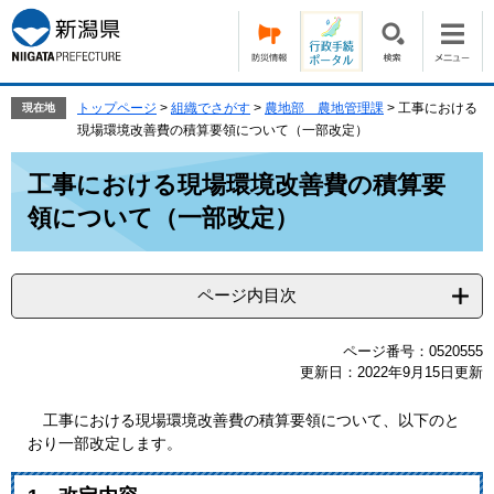
ペ
メ
ー
ニ
ジ
ュ
の
ー
先
を
トップページ
>
組織でさがす
>
農地部 農地管理課
>
工事における
現在地
頭
飛
現場環境改善費の積算要領について（一部改定）
で
ば
本
す。
し
工事における現場環境改善費の積算要
文
て
領について（一部改定）
本
文
へ
ページ内目次
ページ番号：0520555
更新日：2022年9月15日更新
工事における現場環境改善費の積算要領について、以下のと
おり一部改定します。