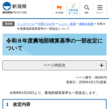
ペ
メ
ー
ニ
ジ
ュ
の
ー
先
を
トップページ
>
分類でさがす
>
しごと・産業
>
農林水産業
>
令和８
現在地
頭
飛
年度農地部積算基準の一部改定について
で
ば
本
す。
し
令和８年度農地部積算基準の一部改定に
文
て
ついて
本
文
へ
ページ内目次
ページ番号：0824079
更新日：2026年4月17日更新
令和8年4月20日より、農地部積算基準を一部改定します。
1 改定内容