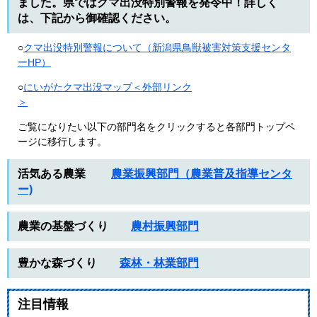
ました。県ではクマ出没特別警報を発令中！詳しく
は、下記から御確認ください。
○
クマ出没特別警報について（新潟県鳥獣被害対策支援センタ
ーHP）
○
にいがたクマ出没マップ＜外部リンク
＞
​ご覧になりたい以下の部門名をクリックすると各部門トップペ
ージに移行します。
活気ある農業
農業振興部門（農業普及指導センタ
ー)
農業の基盤づくり
農村振興部門
豊かな森づくり
森林・林業部門
注目情報