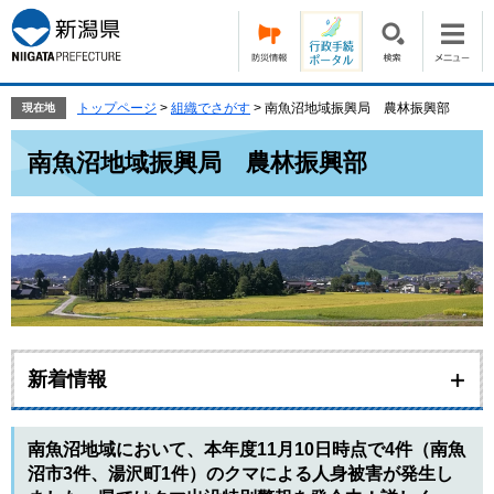
ペ
メ
ー
ニ
ジ
ュ
の
ー
先
を
トップページ
>
組織でさがす
>
南魚沼地域振興局 農林振興部
現在地
頭
飛
本
で
ば
南魚沼地域振興局 農林振興部
文
す。
し
て
本
文
へ
新着情報
南魚沼地域において、本年度11月10日時点で4件（南魚
沼市3件、湯沢町1件）のクマによる人身被害が発生し