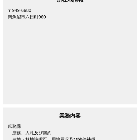
〒949-6680
南魚沼市六日町960
業務内容
庶務課
庶務、入札及び契約
農地・林地許認可、用地買収及び物件補償