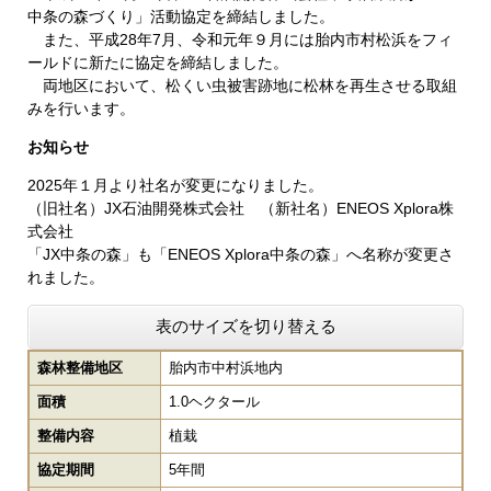
中条の森づくり」活動協定を締結しました。
また、平成28年7月、令和元年９月には胎内市村松浜をフィ
ールドに新たに協定を締結しました。
両地区において、松くい虫被害跡地に松林を再生させる取組
みを行います。
お知らせ
2025年１月より社名が変更になりました。
（旧社名）JX石油開発株式会社 （新社名）ENEOS Xplora株
式会社
「JX中条の森」も「ENEOS Xplora中条の森」へ名称が変更さ
れました。
表のサイズを切り替える
森林整備地区
胎内市中村浜地内
面積
1.0ヘクタール
整備内容
植栽
協定期間
5年間