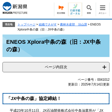
ペ
メ
ー
ニ
ジ
ュ
の
ー
先
を
トップページ
>
組織でさがす
>
農林水産部 治山課
>
ENEOS
現在地
頭
飛
Xplora中条の森（旧：JX中条の森）
で
ば
本
す。
し
ENEOS Xplora中条の森（旧：JX中条
文
て
の森）
本
文
へ
ページ内目次
ページ番号：0041012
更新日：2025年7月14日更新
「JX中条の森」協定締結！
平成23年10月11日、JX石油開発株式会社中条油業所が「JX