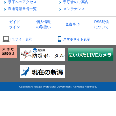
県庁へのアクセス
県庁舎のご案内
直通電話番号一覧
メンテナンス
ガイド
個人情報
RSS配信
免責事項
ライン
の取扱い
について
PCサイト表示
スマホサイト表示
Copyright © Niigata Prefectural Government. All Rights Reserved.