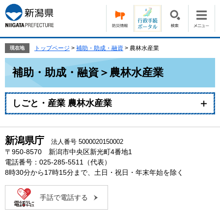
ペ
メ
ー
ニ
ジ
ュ
の
ー
先
を
トップページ
>
補助・助成・融資
>
農林水産業
現在地
頭
飛
本
で
ば
補助・助成・融資＞農林水産業
文
す。
し
て
本
しごと・産業 農林水産業
文
へ
新潟県庁
法人番号 5000020150002
〒950-8570 新潟市中央区新光町4番地1
電話番号：025-285-5511（代表）
8時30分から17時15分まで、土日・祝日・年末年始を除く
手話で電話する