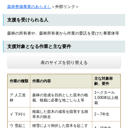
森林整備事業のあらまし
＜外部リンク＞
支援を受けられる人
森林の所有者や、森林所有者から作業の委託を受けた事業体等
支援対象となる作業と主な要件
表のサイズを切り替える
主な対象林
作業の種類
作業の内容
齢、要件
1ヘクタール
ア 人工造
森林の造成を目的とした苗木の植
1,500本以上植
林
栽、植栽に必要な地ごしらえ等
栽
植栽した苗木の成長を阻害する雑
イ 下刈り
2～7年生
草木の除去
ウ 雪起こ
積雪により倒伏した苗木を起こす