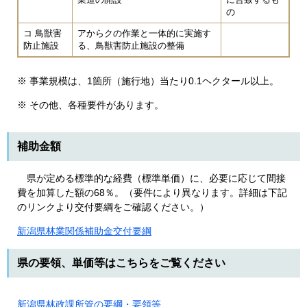
の
コ 鳥獣害
アからクの作業と一体的に実施す
防止施設
る、鳥獣害防止施設の整備
※ 事業規模は、1箇所（施行地）当たり0.1ヘクタール以上。
※ その他、各種要件があります。
補助金額
県が定める標準的な経費（標準単価）に、必要に応じて間接
費を加算した額の68％。（要件により異なります。詳細は下記
のリンクより交付要綱をご確認ください。）
新潟県林業関係補助金交付要綱
県の要領、単価等はこちらをご覧ください
新潟県林政課所管の要綱・要領等