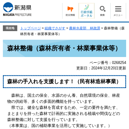
ペ
メ
ー
ニ
ジ
ュ
の
ー
先
を
トップページ
>
組織でさがす
>
農林水産部 林政課
>
森林整備（森
現在地
頭
飛
林所有者・林業事業体等）
で
ば
本
す。
し
森林整備（森林所有者・林業事業体等）
文
て
本
ページ番号：0268254
文
更新日：2024年12月20日更新
へ
森林の手入れを支援します！（民有林造林事業）
森林は、国土の保全、水源のかん養、自然環境の保全、林産
物の供給等、多くの多面的機能を持っています。
県では、健全な森林を育成するため、一定の要件を満たす、
まとまりを持った森林で計画的に実施される植栽や間伐などの
森林整備に対して支援を行っています。
（本事業は、国の補助事業を活用して実施しています。）