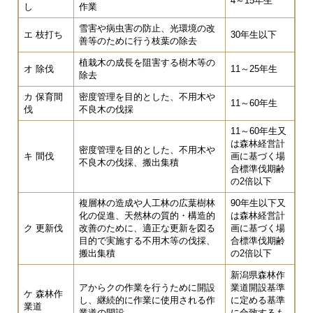
4～15年生
し
作業
雪害や病虫害の防止、光環境の改
エ 枝打ち
30年生以下
善等のために行う枝葉の除去
植栽木の成長を阻害する樹木等の
オ 除伐
11～25年生
除去
カ 保育間
密度管理を目的とした、不用木や
11～60年生
伐
不良木の伐採
11～60年生又
は森林経営計
密度管理を目的とした、不用木や
キ 間伐
画に基づく場
不良木の伐採、搬出集積
合標準伐期齢
の2倍以下
複層林の造成や人工林の広葉樹林
90年生以下又
化の促進、天然林の質的・構造的
は森林経営計
ク 更新伐
改善のために、適正な更新を図る
画に基づく場
目的で実施する不用木等の伐採、
合標準伐期齢
搬出集積
の2倍以下
新潟県森林作
アからクの作業を行うために開設
業道開設基準
ケ 森林作
し、継続的に作業に使用される作
に定める基準
業道
業道の開設
に合致するも