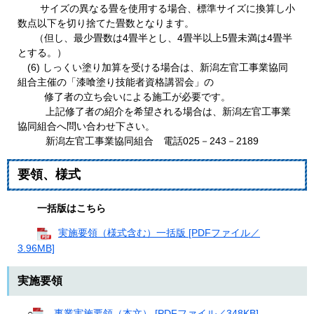
サイズの異なる畳を使用する場合、標準サイズに換算し小
数点以下を切り捨てた畳数となります。
（但し、最少畳数は4畳半とし、4畳半以上5畳未満は4畳半
とする。）
(6) しっくい塗り加算を受ける場合は、新潟左官工事業協同
組合主催の「漆喰塗り技能者資格講習会」の
修了者の立ち会いによる施工が必要です。
上記修了者の紹介を希望される場合は、新潟左官工事業
協同組合へ問い合わせ下さい。
新潟左官工事業協同組合 電話025－243－2189
要領、様式
一括版はこちら
実施要領（様式含む）一括版 [PDFファイル／
3.96MB]
実施要領
○
事業実施要領（本文） [PDFファイル／348KB]