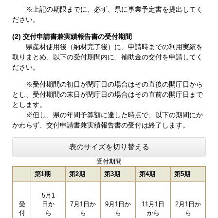
※上記の期限までに、必ず、県に事業予定書を提出してく
ださい。
(2) 交付申請書兼実績報告書の受付期間
県産材使用後（納材完了後）に、申請時までの利用実績を
取りまとめ、以下の受付期間内に、補助金の交付を申請してく
ださい。
※受付期間の初日が閉庁日の場合はその直後の開庁日から
とし、受付期間の末日が閉庁日の場合はその直前の開庁日まで
とします。
※但し、県の年間予算額に達した時点で、以下の期間にか
かわらず、交付申請書兼実績報告書の受付は終了します。
表のサイズを切り替える
受付期間
第1期
第2期
第3期
第4期
第5期
5月1
受
日か
7月1日か
9月1日か
11月1日
2月1日か
付
ら
ら
ら
から
ら