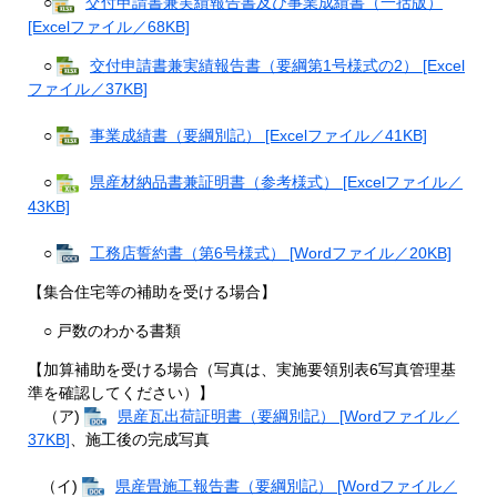
○
交付申請書兼実績報告書及び事業成績書（一括版）
[Excelファイル／68KB]
○
交付申請書兼実績報告書（要綱第1号様式の2） [Excel
ファイル／37KB]
○
事業成績書（要綱別記） [Excelファイル／41KB]
○
県産材納品書兼証明書（参考様式） [Excelファイル／
43KB]
○
工務店誓約書（第6号様式） [Wordファイル／20KB]
【集合住宅等の補助を受ける場合】
○ 戸数のわかる書類
【加算補助を受ける場合（写真は、実施要領別表6写真管理基
準を確認してください）】
（ア)
県産瓦出荷証明書（要綱別記） [Wordファイル／
37KB]
、施工後の完成写真
（イ)
県産畳施工報告書（要綱別記） [Wordファイル／