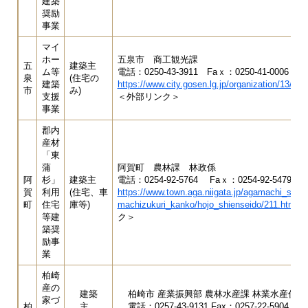
建築
奨励
事業
マイ
ホー
五泉市 商工観光課
五
建築主
ム等
電話：0250-43-3911 Faｘ：0250-41-0006
泉
(住宅の
建築
https://www.city.gosen.lg.jp/organization/13/6/1
市
み)
支援
＜外部リンク＞
事業
郡内
産材
「東
蒲
阿賀町 農林課 林政係
阿
杉」
建築主
電話：0254-92-5764 Faｘ：0254-92-5479
賀
利用
(住宅、車
https://www.town.aga.niigata.jp/agamachi_soshi
町
住宅
庫等)
machizukuri_kanko/hojo_shienseido/211.html
＜
等建
ク＞
築奨
励事
業
柏崎
産の
建築
柏崎市 産業振興部 農林水産課 林業水産係
家づ
柏
主
電話：0257-43-9131 Fax：0257-22-5904