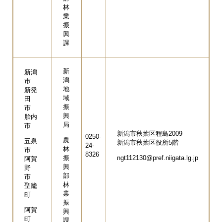
林
業
振
興
課
新
新潟
潟
市
地
新発
域
田
振
市
興
胎内
局
市
新潟市秋葉区程島2009
0250-
農
五泉
新潟市秋葉区役所5階
24-
林
市
8326
振
ngt112130@pref.niigata.lg.jp
阿賀
興
野
部
市
林
聖籠
業
町
振
阿賀
興
町
課