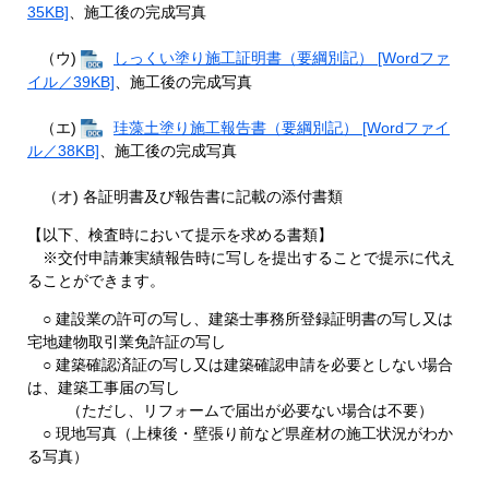
35KB]
、施工後の完成写真
（ウ)
しっくい塗り施工証明書（要綱別記） [Wordファ
イル／39KB]
、施工後の完成写真
（エ)
珪藻土塗り施工報告書（要綱別記） [Wordファイ
ル／38KB]
、施工後の完成写真​
（オ) 各証明書及び報告書に記載の添付書類
【以下、検査時において提示を求める書類】
※交付申請兼実績報告時に写しを提出することで提示に代え
ることができます。
○ 建設業の許可の写し、建築士事務所登録証明書の写し又は
宅地建物取引業免許証の写し
○ 建築確認済証の写し又は建築確認申請を必要としない場合
は、建築工事届の写し
（ただし、リフォームで届出が必要ない場合は不要）
○ 現地写真（上棟後・壁張り前など県産材の施工状況がわか
る写真）