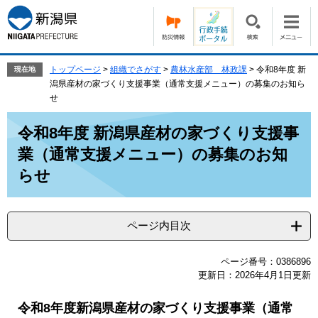
ペ
メ
ー
ニ
ジ
ュ
の
ー
先
を
トップページ
>
組織でさがす
>
農林水産部 林政課
>
令和8年度 新
現在地
頭
飛
潟県産材の家づくり支援事業（通常支援メニュー）の募集のお知ら
で
ば
せ
す。
し
本
て
令和8年度 新潟県産材の家づくり支援事
文
本
業（通常支援メニュー）の募集のお知
文
へ
らせ
ページ内目次
ページ番号：0386896
更新日：2026年4月1日更新
令和8年度新潟県産材の家づくり支援事業（通常