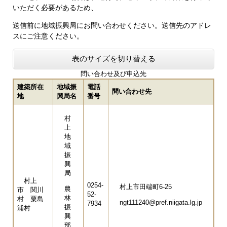
いただく必要があるため、
送信前に地域振興局にお問い合わせください。送信先のアドレ
スにご注意ください。
表のサイズを切り替える
問い合わせ及び申込先
建築所在
地域振
電話
問い合わせ先
地
興局名
番号
村
上
地
域
振
興
局
村上
0254-
村上市田端町6-25
農
市 関川
52-
林
村 粟島
ngt111240@pref.niigata.lg.jp
7934
振
浦村
興
部