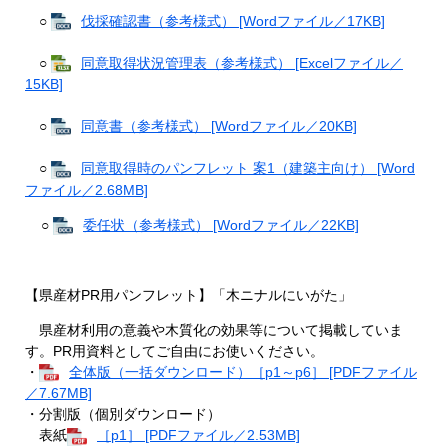
○
伐採確認書（参考様式） [Wordファイル／17KB]
○
同意取得状況管理表（参考様式） [Excelファイル／
15KB]
○
同意書（参考様式） [Wordファイル／20KB]
○
同意取得時のパンフレット 案1（建築主向け） [Word
ファイル／2.68MB]
○
委任状（参考様式） [Wordファイル／22KB]
【県産材PR用パンフレット】「木ニナルにいがた」
県産材利用の意義や木質化の効果等について掲載していま
す。PR用資料としてご自由にお使いください。
・
全体版（一括ダウンロード）［p1～p6］ [PDFファイル
／7.67MB]
​・分割版（個別ダウンロード）
表紙
［p1］ [PDFファイル／2.53MB]