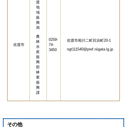
渡
地
域
振
興
局
農
0259-
佐渡市相川二町目浜町20-1
林
佐渡市
74-
水
ngt111540@pref.niigata.lg.jp
3450
産
振
興
部
林
業
振
興
課
その他