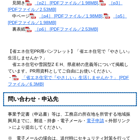
見開き
［p2］ [PDFファイル／1.98MB]
,
［p3］
[PDFファイル／2.53MB]
中ページ
［p4］ [PDFファイル／1.98MB]
,
［p5］
[PDFファイル／1.98MB]
裏表紙
［p6］ [PDFファイル／2.53MB]
【省エネ住宅PR用パンフレット】「省エネ住宅で『やさしい』
生活しませんか？」
省エネ住宅や雪国型Z E H、県産材の意義等について掲載し
ています。PR用資料としてご自由にお使いください。
・
「省エネ住宅で『やさしい』生活しませんか？」 [PDF
ファイル／6.3MB]
問い合わせ・申込先
事業予定書（申込書）等は、工務店の所在地を所管する地域振
興局までに、郵送・持参・電子メール・
電子申請
＜外部リンク
＞
により提出してください。
※ 電子メールの場合は、送付時にセキュリティ対策を行って