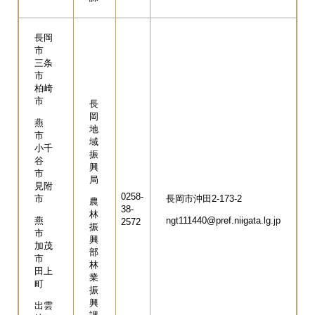
長岡
市
三条
市
柏崎
市
長
岡
燕
地
市
域
小千
振
谷
興
市
局
見附
0258-
市
長岡市沖田2-173-2
農
38-
林
燕
ngt111440@pref.niigata.lg.jp
2572
振
市
興
加茂
部
市
林
田上
業
町
振
興
出雲