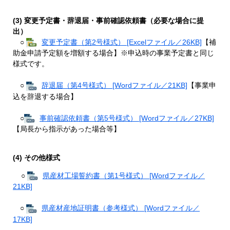
(3) 変更予定書・辞退届・事前確認依頼書（必要な場合に提
出）
○
変更予定書（第2号様式） [Excelファイル／26KB]
【補
助金申請予定額を増額する場合】※申込時の事業予定書と同じ
様式です。
○
辞退届（第4号様式） [Wordファイル／21KB]
【事業申
込を辞退する場合】
○
事前確認依頼書（第5号様式） [Wordファイル／27KB]
【局長から指示があった場合等】
(4) その他様式
○
県産材工場誓約書（第1号様式） [Wordファイル／
21KB]
○
県産材産地証明書（参考様式） [Wordファイル／
17KB]