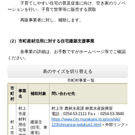
子育てしやすい住宅の普及促進に向け、空き家のリノベ
ーションを行い、子育て世帯等に販売する買取
再販事業者に対し、補助します。
（2）市町産材活用に対する住宅建築支援事業
各事業の詳細は、お手数ですがホームページ等でご確認
ください。
表のサイズを切り替える
市町村事業一覧
市
事業
町
補助対象
問い合わせ先
名
村
村上
村上市 農林水産課 林業水産振興室
市産
電話：0254-53-2111 Faｘ：0254-53-3840​
材利
https://www.city.murakami.lg.jp/soshiki/
村
建築主
用住
123/shisanzai-iedukuri1.html
＜外部リンク＞
上
(住宅、車
宅等
市
庫等)