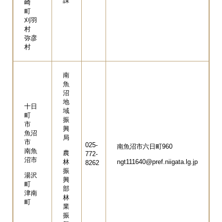
課
崎
町
刈羽
村
弥彦
村
南
魚
沼
地
十日
域
町
振
市
興
魚沼
局
市
025-
南魚沼市六日町960
南魚
農
772-
沼市
林
ngt111640@pref.niigata.lg.jp
8262
振
湯沢
興
町
部
津南
林
町
業
振