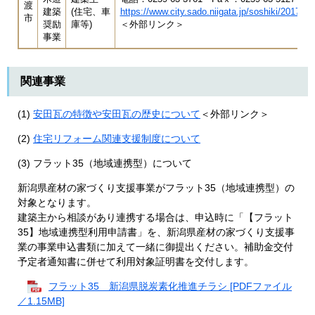
渡
建築
(住宅、車
https://www.city.sado.niigata.jp/soshiki/2017/7
市
奨励
庫等)
＜外部リンク＞
事業
関連事業
(1)
安田瓦の特徴や安田瓦の歴史について
＜外部リンク＞
(2)
住宅リフォーム関連支援制度について
(3) フラット35（地域連携型）について
新潟県産材の家づくり支援事業がフラット35（地域連携型）の
対象となります。
建築主から相談があり連携する場合は、申込時に「【フラット
35】地域連携型利用申請書」を、新潟県産材の家づくり支援事
業の事業申込書類に加えて一緒に御提出ください。補助金交付
予定者通知書に併せて利用対象証明書を交付します。
フラット35 新潟県脱炭素化推進チラシ [PDFファイル
／1.15MB]