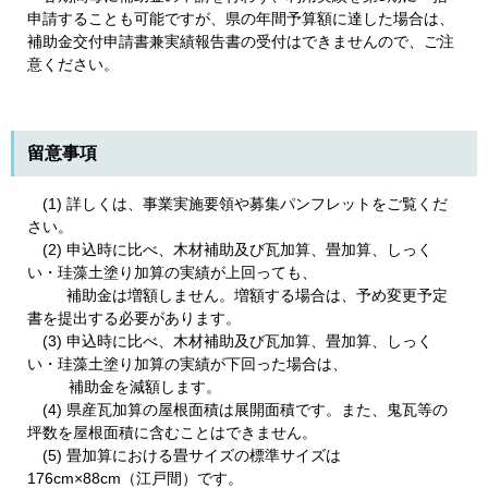
申請することも可能ですが、県の年間予算額に達した場合は、
補助金交付申請書兼実績報告書の受付はできませんので、ご注
意ください。​
留意事項
(1) 詳しくは、事業実施要領や募集パンフレットをご覧くだ
さい。
(2) 申込時に比べ、木材補助及び瓦加算、畳加算、しっく
い・珪藻土塗り加算の実績が上回っても、
補助金は増額しません。増額する場合は、予め変更予定
書を提出する必要があります。
(3) 申込時に比べ、木材補助及び瓦加算、畳加算、しっく
い・珪藻土塗り加算の実績が下回った場合は、
補助金を減額します。
(4) 県産瓦加算の屋根面積は展開面積です。また、鬼瓦等の
坪数を屋根面積に含むことはできません。
(5) 畳加算における畳サイズの標準サイズは
176cm×88cm（江戸間）です。