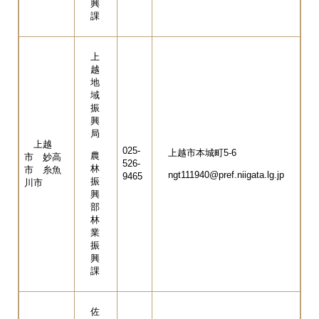
興
課
上
越
地
域
振
興
局
上越
025-
上越市本城町5-6
農
市 妙高
526-
林
市 糸魚
ngt111940@pref.niigata.lg.jp
9465
振
川市
興
部
林
業
振
興
課
佐