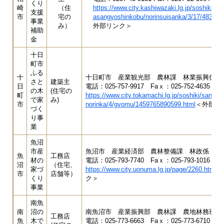
くり
崎
（住
https://www.city.kashiwazaki.lg.jp/soshikiichi
支援
市
宅の
asangyoshinkobu/norinsuisanka/3/17/48345.
事業
み）
外部リンク＞
補助
金
十日
町市
ふる
十
十日町市 産業観光部 農林課 林業振興係
さと
建築主
日
電話：025-757-9917 Faｘ：025-752-4635
の木
(住宅の
町
https://www.city.tokamachi.lg.jp/soshiki/sangy
で家
み)
市
norinka/4/gyomu/1459765890599.html
＜外部リ
づく
り事
業
魚沼
市産
魚沼市 産業経済部 農林整備課 林政係
魚
工務店
材の
電話：025-793-7740 Faｘ：025-793-1016
沼
（住宅、
家づ
https://www.city.uonuma.lg.jp/page/2260.html
＜
市
店舗等）
くり
ク＞
事業
南魚
南
沼の
南魚沼市 産業振興部 農林課 農地林務班
工務店
魚
木で
電話：025-773-6663 Faｘ：025-773-6710