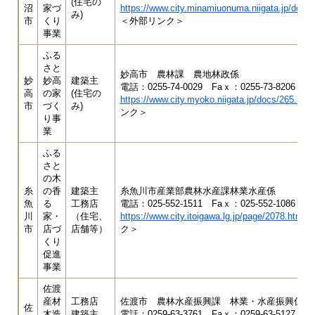
(住宅の
沼
家づ
https://www.city.minamiuonuma.niigata.jp/docs/
み)
市
くり
＜外部リンク＞
事業
ふる
さと
妙高市 農林課 農地林政係
妙
妙高
建築主
電話：0255-74-0029 Faｘ：0255-73-8206
高
の家
(住宅の
https://www.city.myoko.niigata.jp/docs/265.html
市
づく
み)
ンク＞
り事
業
ふる
さと
の木
糸
の香
建築主
糸魚川市産業部農林水産課林業水産係
魚
る
工務店
電話：025-552-1511 Faｘ：025-552-1086
川
家・
（住宅、
https://www.city.itoigawa.lg.jp/page/2078.html
＜
市
店づ
店舗等）
ク＞
くり
促進
事業
佐渡
産材
工務店
佐渡市 農林水産振興課 林業・水産振興係
佐
木造
建築主
電話：0259-63-3761 Faｘ：0259-63-5127