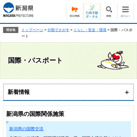
ペ
メ
ー
ニ
ジ
ュ
の
ー
先
を
トップページ
>
分類でさがす
>
くらし・安全・環境
>
国際・パスポ
現在地
頭
飛
ート
で
ば
す。
し
て
国際・パスポート
本
文
へ
本
文
新着情報
新潟県の国際関係施策
新潟県の国際交流