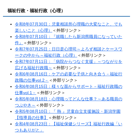
福祉行政・福祉行政（
心理）
令和8年07月30日：児童相談所心理職の大変なこと、でも
楽しいこと（心理）
＜外部リンク＞
令和8年07月10日：『就職したら新潟県職員になっていた
件』
＜外部リンク＞
令和7年07月25日：日日是心理司～よろず相談とケースワ
ークの中から～福祉行政（心理）
＜外部リンク＞
令和7年07月11日：「病院からつなぐ支援」～つながりを
広げる福祉行政職～
＜外部リンク＞
令和6年08月16日：ケアの必要な子供と向き合う－福祉行
政職の仕事vol.2－
＜外部リンク＞
令和6年08月15日：様々な面からサポート－福祉行政職の
仕事vol.1－​
＜外部リンク＞
令和5年08月18日：心理職ってどんな仕事？～ある職員の
つぶやき～
＜外部リンク＞
令和5年08月10日：『 熱 』児童自立支援施設・新潟学園
【指導員の仕事】
＜外部リンク＞
令和4年08月23日：【福祉保健シリーズ】福祉行政編「い
つもありがと」