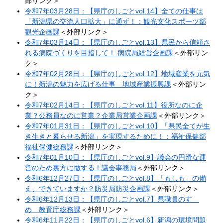
部リンク＞
令和7年03月28日：【県庁のしごとvol.14】全ての仕事は
「新潟県の交流人口拡大」に通ず！：観光文化スポーツ部
観光企画課​
＜外部リンク＞
令和7年03月14日：【県庁のしごとvol.13】県民から信頼さ
れる病院づくりを目指して！ 病院局経営企画課
＜外部リン
ク＞
令和7年02月28日：【県庁のしごとvol.12】地域産業を元気
に！新潟の魅力を広げる仕事 地域産業振興課​
＜外部リン
ク＞
令和7年02月14日：【県庁のしごとvol.11】役所なのに企
業？公務員なのに営業？企業局営業企画課
＜外部リンク＞
令和7年01月31日：【県庁のしごとvol.10】「県民全てが生
き生きと暮らせる新潟」を実現するために！：福祉保健部
福祉保健総務課
＜外部リンク＞
令和7年01月10日：【県庁のしごとvol.9】議会の円滑な運
営のため裏方に徹する！議会事務局
＜外部リンク＞
令和6年12月27日：​【県庁のしごとvol.8】「もしも」の備
え、できていますか？防災局防災企画課​
＜外部リンク＞
令和6年12月13日：【県庁のしごとvol.7】県職員のすゝ
め 教育庁総務課​​
＜外部リンク＞
令和6年11月22日：【県庁のしごとvol.6】新潟の環境問題