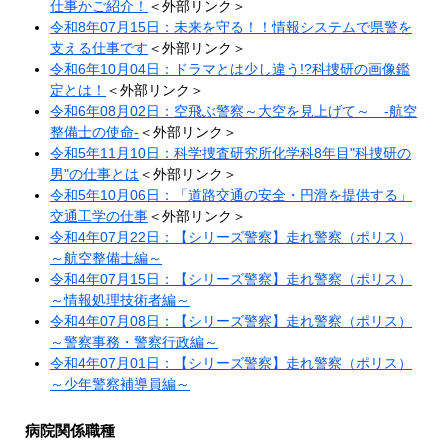
仕事かご紹介！
＜外部リンク＞
令和8年07月15日：未来を守る！！情報システムで県警を
支える仕事です
＜外部リンク＞
令和6年10月04日：ドラマとは少し違う!?科捜研の画像鑑
定とは！
＜外部リンク＞
​令和6年08月02日：空飛ぶ警察～大空を見上げて～ ‐航空
整備士の使命‐​
＜外部リンク＞
令和5年11月10日：科学捜査研究所化学科8年目"科捜研の
男"の仕事とは
＜外部リンク＞
令和5年10月06日：「道路交通の安全・円滑を提供する」
交通工学の仕事​
＜外部リンク＞
令和4年07月22日：【シリーズ警察】走れ警察（ポリス）
～航空整備士編～
令和4年07月15日：【シリーズ警察】走れ警察（ポリス）
～情報処理技術者編～
令和4年07月08日：【シリーズ警察】走れ警察（ポリス）
～警察事務・警察行政編～
令和4年07月01日：【シリーズ警察】走れ警察（ポリス）
～少年警察補導員編～
病院関係職種