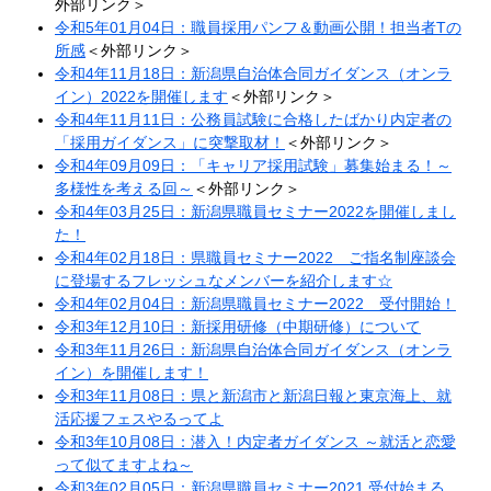
外部リンク＞
令和5年01月04日：職員採用パンフ＆動画公開！担当者Tの
所感
＜外部リンク＞
令和4年11月18日：新潟県自治体合同ガイダンス（オンラ
イン）2022を開催します
＜外部リンク＞
令和4年11月11日：公務員試験に合格したばかり内定者の
「採用ガイダンス」に突撃取材！
＜外部リンク＞
令和4年09月09日：「キャリア採用試験」募集始まる！～
多様性を考える回～
＜外部リンク＞
令和4年03月25日：新潟県職員セミナー2022を開催しまし
た！
令和4年02月18日：県職員セミナー2022 ご指名制座談会
に登場するフレッシュなメンバーを紹介します☆
令和4年02月04日：新潟県職員セミナー2022 受付開始！
令和3年12月10日：新採用研修（中期研修）について
令和3年11月26日：新潟県自治体合同ガイダンス（オンラ
イン）を開催します！
令和3年11月08日：県と新潟市と新潟日報と東京海上、就
活応援フェスやるってよ
令和3年10月08日：潜入！内定者ガイダンス ～就活と恋愛
って似てますよね～
令和3年02月05日：新潟県職員セミナー2021 受付始まる