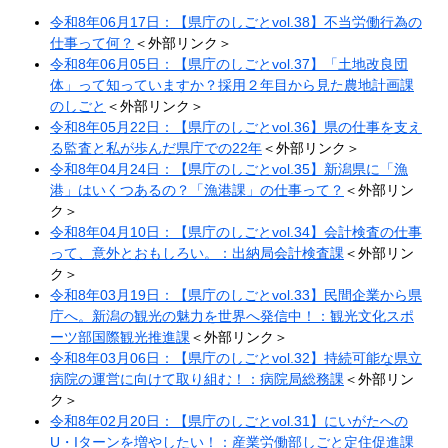
令和8年06月17日：【県庁のしごとvol.38】不当労働行為の
仕事って何？
＜外部リンク＞
令和8年06月05日：【県庁のしごとvol.37】「土地改良団
体」って知っていますか？採用２年目から見た農地計画課
のしごと
＜外部リンク＞
令和8年05月22日：【県庁のしごとvol.36】県の仕事を支え
る監査と私が歩んだ県庁での22年
＜外部リンク＞
令和8年04月24日：【県庁のしごとvol.35】新潟県に「漁
港」はいくつあるの？「漁港課」の仕事って？
＜外部リン
ク＞
令和8年04月10日：【県庁のしごとvol.34】会計検査の仕事
って、意外とおもしろい。：出納局会計検査課
＜外部リン
ク＞
令和8年03月19日：【県庁のしごとvol.33】民間企業から県
庁へ。新潟の観光の魅力を世界へ発信中！：観光文化スポ
ーツ部国際観光推進課
＜外部リンク＞
令和8年03月06日：【県庁のしごとvol.32】持続可能な県立
病院の運営に向けて取り組む！：病院局総務課​
＜外部リン
ク＞
令和8年02月20日：【県庁のしごとvol.31】にいがたへの
U・Iターンを増やしたい！：産業労働部しごと定住促進課