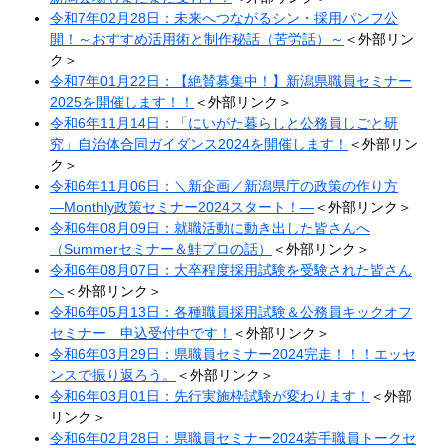
令和7年02月28日：未来へつながるシン・採用パンフ公
開！～おすすめ活用術と制作秘話（苦労話）～​
＜外部リン
ク＞
令和7年01月22日：【絶賛募集中！】新潟県職員セミナー
2025を開催します！！
＜外部リンク＞
令和6年11月14日：「にいがた暮らしと公務員しごと研
究」自治体合同ガイダンス2024を開催します！
＜外部リン
ク＞
令和6年11月06日：＼新企画／新潟県庁の政策の作り方
―Monthly政策セミナー2024スタート！―
＜外部リンク＞
令和6年08月09日：就職活動に動き出した皆さんへ
（Summerセミナー＆鮭プロの話）
＜外部リンク＞
令和6年08月07日：大卒程度採用試験を受験された皆さん
へ​
＜外部リンク＞
令和6年05月13日：各種職員採用試験＆公務員キックオフ
セミナー 申込受付中です！​
＜外部リンク＞
令和6年03月29日：県職員セミナー2024完走！！！エッセ
ンスで振り返ろう。​
＜外部リンク＞
令和6年03月01日：先行実施枠試験が変わります！
＜外部
リンク＞
令和6年02月28日：県職員セミナー2024若手職員トークセ