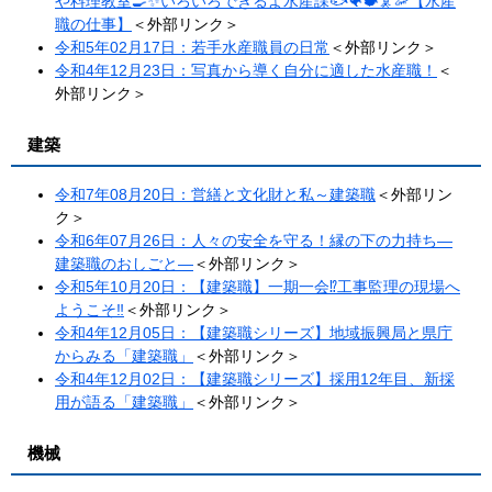
や料理教室🍳✨いろいろできるよ水産課🐟🐠🐡🦑🦐【水産
職の仕事】
＜外部リンク＞
令和5年02月17日：若手水産職員の日常
＜外部リンク＞
令和4年12月23日：写真から導く自分に適した水産職！
＜
外部リンク＞
建築
令和7年08月20日：営繕と文化財と私～建築職
＜外部リン
ク＞
令和6年07月26日：人々の安全を守る！縁の下の力持ち―
建築職のおしごと―
＜外部リンク＞
令和5年10月20日：【建築職】一期一会⁉工事監理の現場へ
ようこそ‼​
＜外部リンク＞
令和4年12月05日：【建築職シリーズ】地域振興局と県庁
からみる「建築職」
＜外部リンク＞
令和4年12月02日：【建築職シリーズ】採用12年目、新採
用が語る「建築職」
＜外部リンク＞
機械