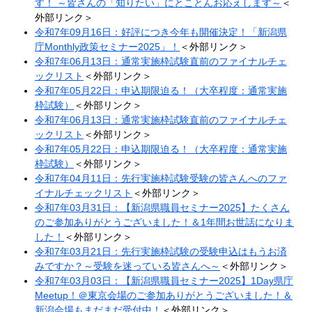
す！ ～皆さんの「知りたい」にとことんお応えします～​
＜
外部リンク＞
令和7年09月16日：好評につき今年も開催決定！「新潟県
庁Monthly政策セミナー2025」！​
＜外部リンク＞
令和7年06月13日：通常実施枠試験直前のファイナルチェ
ックリスト
＜外部リンク＞
令和7年05月22日：申込期限迫る！（大卒程度：通常実施
枠試験）
＜外部リンク＞
令和7年06月13日：通常実施枠試験直前のファイナルチェ
ックリスト
＜外部リンク＞
令和7年05月22日：申込期限迫る！（大卒程度：通常実施
枠試験）​
＜外部リンク＞
令和7年04月11日：先行実施枠試験受験の皆さんへのファ
イナルチェックリスト
＜外部リンク＞
令和7年03月31日：【新潟県職員セミナー2025】たくさん
のご参加ありがとうございました！＆1年間お世話になりま
した！​
＜外部リンク＞
令和7年03月21日：先行実施枠試験の受験申込はもうお済
みですか？～受験を迷っている皆さんへ～
＜外部リンク＞
令和7年03月03日：【新潟県職員セミナー2025】1Day県庁
Meetup！＠東京会場のご参加ありがとうございました！＆
新潟会場もまだまだ受付中！
＜外部リンク＞