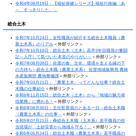
令和4年08月19日：【福祉保健シリーズ】福祉行政編「あ
～、すっきりした。」
総合土木
令和7年10月24日：女性職員が紹介する総合土木職員（農
業土木系）のリアル​
＜外部リンク＞
令和7年10月10日：総合土木（土木）高卒3年目職員の奮闘
記～入庁して気づいた本音のやりがい～​
＜外部リンク＞
令和7年08月08日：佐渡の食、文化、環境を支える縁の下
の力持ち～総合土木職（農業土木系） 佐渡地域振興局 農林
水産振興部 農地整備課
＜外部リンク＞
令和7年03月21日：「農業土木」ってどんな仕事？総合土
木職の仕事紹介
＜外部リンク＞
令和6年11月15日：総合土木（土木）から『地域の魅力発
信業務』に携わる！
＜外部リンク＞
令和6年08月30日：主任監督員のとある一日－総合土木職
（農業土木系）の仕事－
＜外部リンク＞
令和5年07月21日：👷総合土木職（土木系）若手職員の担
当現場が「土砂災害から地域を守る！」​
＜外部リンク＞
令和5年05月24日：総合土木職（農業土木系）若手職員の