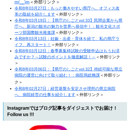
m(__)m
＜外部リンク＞
令和8年03月27日：もっと働きやすい県庁へ。オフィス改
革の取組を紹介します
＜外部リンク＞
令和8年03月19日：【県庁のしごとvol.33】民間企業から県
庁へ。新潟の観光の魅力を世界へ発信中！：観光文化スポ
ーツ部国際観光推進課
＜外部リンク＞
令和8年03月13日：妊娠・出産・育休を経て、私の県庁ラ
イフ、再スタート！
＜外部リンク＞
令和8年03月12日：春季募集枠試験の受験申込はもうお済
みですか？～試験のポイントを徹底解説！～
＜外部リンク
＞
令和8年03月06日：【県庁のしごとvol.32】持続可能な県立
病院の運営に向けて取り組む！：病院局総務課
＜外部リン
ク＞
令和8年02月27日：​​経営基盤を安定させ理想の県立病院
へ、病院経営の仕事を紹介します
＜外部リンク＞
Instagramではブログ記事をダイジェストでお届け！
Follow us !!!