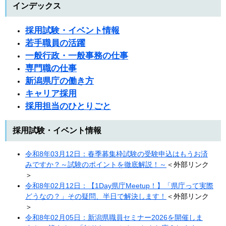
インデックス
採用試験・イベント情報
若手職員の活躍
一般行政・一般事務の仕事
専門職の仕事
新潟県庁の働き方
キャリア採用
採用担当のひとりごと
採用試験・イベント情報
令和8年03月12日：春季募集枠試験の受験申込はもうお済
みですか？～試験のポイントを徹底解説！～
＜外部リンク
＞
令和8年02月12日：【1Day県庁Meetup！】「県庁って実際
どうなの？」その疑問、半日で解決します！​
＜外部リンク
＞
令和8年02月05日：新潟県職員セミナー2026を開催しま