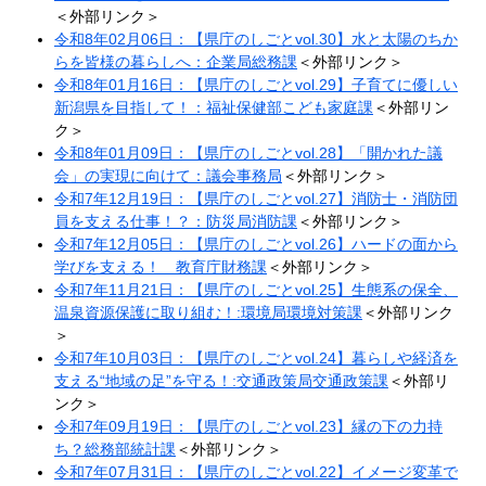
＜外部リンク＞
令和8年02月06日：【県庁のしごとvol.30】水と太陽のちか
らを皆様の暮らしへ：企業局総務課
＜外部リンク＞
令和8年01月16日：【県庁のしごとvol.29】子育てに優しい
新潟県を目指して！：福祉保健部こども家庭課
＜外部リン
ク＞
令和8年01月09日：【県庁のしごとvol.28】「開かれた議
会」の実現に向けて：議会事務局
＜外部リンク＞
令和7年12月19日：【県庁のしごとvol.27】消防士・消防団
員を支える仕事！？：防災局消防課​
＜外部リンク＞
令和7年12月05日：【県庁のしごとvol.26】ハードの面から
学びを支える！ 教育庁財務課
＜外部リンク＞
令和7年11月21日：【県庁のしごとvol.25】生態系の保全、
温泉資源保護に取り組む！:環境局環境対策課
＜外部リンク
＞
令和7年10月03日：【県庁のしごとvol.24】暮らしや経済を
支える“地域の足”を守る！:交通政策局交通政策課
＜外部リ
ンク＞
令和7年09月19日：【県庁のしごとvol.23】縁の下の力持
ち？総務部統計課
＜外部リンク＞
令和7年07月31日：【県庁のしごとvol.22】イメージ変革で