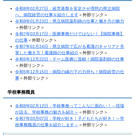
令和8年02月27日：​​経営基盤を安定させ理想の県立病院
へ、病院経営の仕事を紹介します
＜外部リンク＞
令和8年01月23日：県立病院薬剤師の仕事と働き方の魅力
＜外部リンク＞
令和7年03月17日：医療事務だけではない！【病院事務】
の仕事​
＜外部リンク＞
令和7年01月24日：県立病院で広がる看護のキャリアと充
実した働き方！看護師の仕事紹介
＜外部リンク＞
令和5年12月22日：チーム医療に貢献！病院薬剤師の仕事​
＜外部リンク＞
令和5年12月15日：病院の縁の下の力持ち！病院経営の仕
事
＜外部リンク＞
学校事務職員
令和8年02月12日：学校事務ってこんなに面白い！～現場
が語る、学校事務の魅力を紹介～
＜外部リンク＞
令和7年03月07日：学校が好き！子どもたちが好き！～学
校事務職員の仕事を紹介します～
＜外部リンク＞