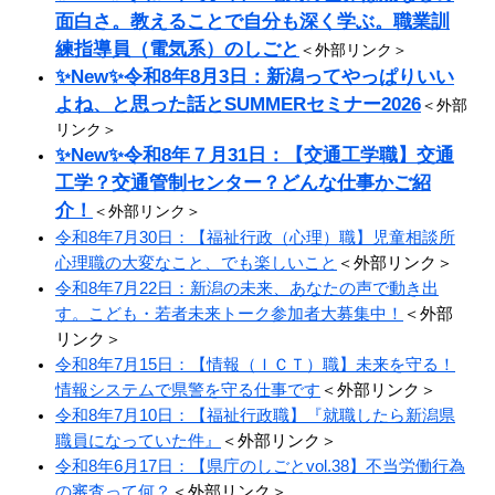
面白さ。教えることで自分も深く学ぶ。職業訓
練指導員（電気系）のしごと
＜外部リンク＞
✨New✨令和8年8月3日：​新潟ってやっぱりいい
よね、と思った話とSUMMERセミナー2026​
＜外部
リンク＞
✨New✨令和8年７月31日：【交通工学職】交通
工学？交通管制センター？どんな仕事かご紹
介！
＜外部リンク＞
令和8年7月30日：【福祉行政（心理）職】児童相談所
心理職の大変なこと、でも楽しいこと
＜外部リンク＞
令和8年7月22日：新潟の未来、あなたの声で動き出
す。こども・若者未来トーク参加者大募集中！
＜外部
リンク＞
令和8年7月15日：【情報（ＩＣＴ）職】未来を守る！
情報システムで県警を守る仕事です
＜外部リンク＞
令和8年7月10日：【福祉行政職】『就職したら新潟県
職員になっていた件』
＜外部リンク＞
令和8年6月17日：【県庁のしごとvol.38】不当労働行為
の審査って何？
＜外部リンク＞