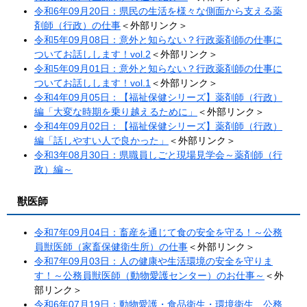
令和6年09月20日：県民の生活を様々な側面から支える薬
剤師（行政）の仕事
＜外部リンク＞
令和5年09月08日：意外と知らない？行政薬剤師の仕事に
ついてお話しします！vol.2
＜外部リンク＞
令和5年09月01日：意外と知らない？行政薬剤師の仕事に
ついてお話しします！vol.1​
＜外部リンク＞
令和4年09月05日：【福祉保健シリーズ】薬剤師（行政）
編「大変な時期を乗り越えるために」
＜外部リンク＞
令和4年09月02日：【福祉保健シリーズ】薬剤師（行政）
編「話しやすい人で良かった」
＜外部リンク＞
令和3年08月30日：県職員しごと現場見学会～薬剤師（行
政）編～
獣医師
令和7年09月04日：畜産を通じて食の安全を守る！～公務
員獣医師（家畜保健衛生所）の仕事​
＜外部リンク＞
令和7年09月03日：人の健康や生活環境の安全を守りま
す！～公務員獣医師（動物愛護センター）のお仕事～​
＜外
部リンク＞
令和6年07月19日：動物愛護・食品衛生・環境衛生 公務