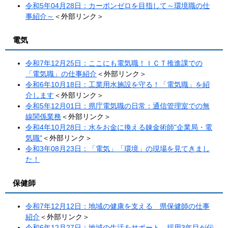
令和5年04月28日：カーボンゼロを目指して～環境職の仕
事紹介～
＜外部リンク＞
電気
令和7年12月25日：ここにも電気職！ＩＣＴ推進課での
「電気職」の仕事紹介
＜外部リンク＞
令和6年10月18日：工業用水施設を守る！「電気職」を紹
介します
＜外部リンク＞
令和5年12月01日：県庁電気職の日常：通信管理室での無
線関係業務​
＜外部リンク＞
令和4年10月28日：水をお金に換える錬金術師"企業局・電
気職"
＜外部リンク＞
令和3年08月23日：「電気」「環境」の現場を見てきまし
た！
保健師
令和7年12月12日：地域の健康を支える 県保健師の仕事
紹介
＜外部リンク＞
令和6年12月27日：​地域の生活をサポート 採用3年目が伝