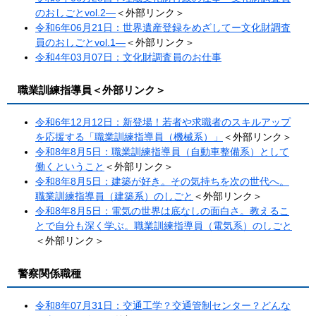
のおしごとvol.2―
＜外部リンク＞
令和6年06月21日：世界遺産登録をめざしてー文化財調査
員のおしごとvol.1―
＜外部リンク＞
令和4年03月07日：文化財調査員のお仕事
職業訓練指導員
＜外部リンク＞
令和6年12月12日：新登場！若者や求職者のスキルアップ
を応援する「職業訓練指導員（機械系）」
＜外部リンク＞
令和8年8月5日：職業訓練指導員（自動車整備系）として
働くということ
＜外部リンク＞
令和8年8月5日：建築が好き。その気持ちを次の世代へ。
職業訓練指導員（建築系）のしごと
＜外部リンク＞
令和8年8月5日：電気の世界は底なしの面白さ。教えるこ
とで自分も深く学ぶ。職業訓練指導員（電気系）のしごと
＜外部リンク＞
警察関係職種
令和8年07月31日：交通工学？交通管制センター？どんな