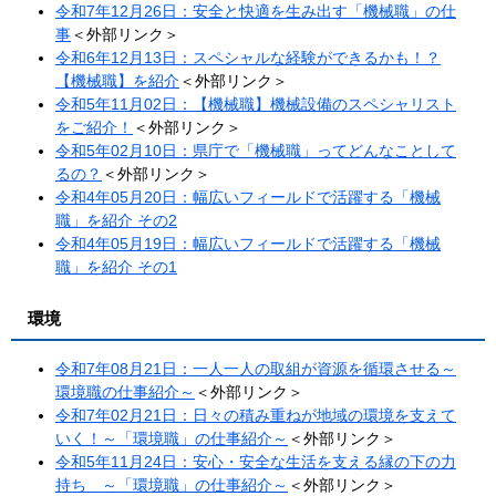
令和7年12月26日：安全と快適を生み出す「機械職」の仕
事
＜外部リンク＞
令和6年12月13日：スペシャルな経験ができるかも！？
【機械職】を紹介
＜外部リンク＞
令和5年11月02日：【機械職】機械設備のスペシャリスト
をご紹介​！​
＜外部リンク＞
令和5年02月10日：県庁で「機械職」ってどんなことして
るの？
＜外部リンク＞
令和4年05月20日：幅広いフィールドで活躍する「機械
職」を紹介 その2
令和4年05月19日：幅広いフィールドで活躍する「機械
職」を紹介 その1
環境
令和7年08月21日：一人一人の取組が資源を循環させる～
環境職の仕事紹介～​​
＜外部リンク＞
令和7年02月21日：日々の積み重ねが地域の環境を支えて
いく！～「環境職」の仕事紹介～
＜外部リンク＞
令和5年11月24日：安心・安全な生活を支える縁の下の力
持ち ～「環境職」の仕事紹介～​
＜外部リンク＞