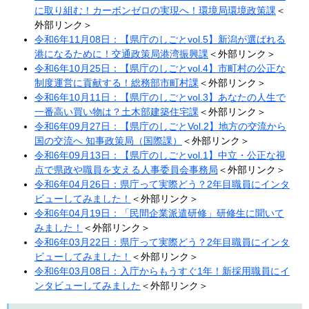
に取り組む！カーボンゼロの実現へ！環境局環境政策課
＜
外部リンク＞
令和6年11月08日：【県庁のしごとvol.5】新潟が選ばれる
港になるために！交通政策局港湾振興課
＜外部リンク＞
令和6年10月25日：【県庁のしごとvol.4】市町村の公正な
制度運営に貢献する！総務部市町村課
＜外部リンク＞
令和6年10月11日：【県庁のしごとvol.3】あなたの人生で
一番高い買い物は？土木部建築住宅課
＜外部リンク＞
令和6年09月27日：【県庁のしごとVol.2】地方の交流から
国の交流へ 知事政策局（国際課）​
＜外部リンク＞
令和6年09月13日：【県庁のしごとvol.1】中立・公正な視
点で県政や職員を支える人事委員会事務局
＜外部リンク＞
令和6年04月26日：県庁って実際どう？2年目職員にインタ
ビューしてみました！​
＜外部リンク＞
令和6年04月19日：「民間企業派遣研修」研修生に聞いて
みました！
＜外部リンク＞
令和6年03月22日：県庁って実際どう？2年目職員にインタ
ビューしてみました！​
＜外部リンク＞
令和6年03月08日：入庁からもうすぐ1年！新採用職員にイ
ンタビューしてみました
＜外部リンク＞