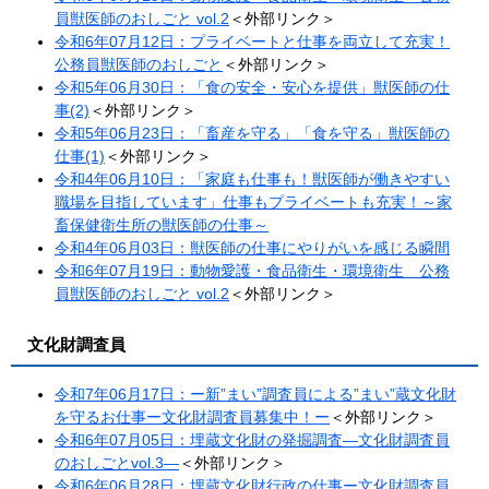
員獣医師のおしごと vol.2
＜外部リンク＞
令和6年07月12日：プライベートと仕事を両立して充実！
公務員獣医師のおしごと
＜外部リンク＞
令和5年06月30日：「食の安全・安心を提供」獣医師の仕
事(2)
＜外部リンク＞
令和5年06月23日：「畜産を守る」「食を守る」獣医師の
仕事(1)
＜外部リンク＞
令和4年06月10日：「家庭も仕事も！獣医師が働きやすい
職場を目指しています」仕事もプライベートも充実！～家
畜保健衛生所の獣医師の仕事～
令和4年06月03日：獣医師の仕事にやりがいを感じる瞬間
令和6年07月19日：動物愛護・食品衛生・環境衛生 公務
員獣医師のおしごと vol.2
＜外部リンク＞
文化財調査員
令和7年06月17日：ー新”まい”調査員による”まい”蔵文化財
を守るお仕事ー文化財調査員募集中！ー​
＜外部リンク＞
令和6年07月05日：埋蔵文化財の発掘調査―文化財調査員
のおしごとvol.3―
＜外部リンク＞
令和6年06月28日：埋蔵文化財行政の仕事ー文化財調査員