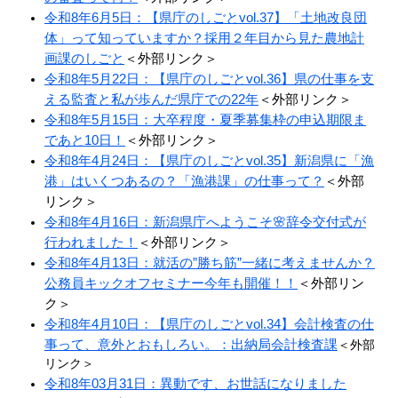
令和8年6月5日：【県庁のしごとvol.37】「土地改良団
体」って知っていますか？採用２年目から見た農地計
画課のしごと
＜外部リンク＞
令和8年5月22日：【県庁のしごとvol.36】県の仕事を支
える監査と私が歩んだ県庁での22年
＜外部リンク＞
令和8年5月15日：大卒程度・夏季募集枠の申込期限ま
であと10日！​
＜外部リンク＞
令和8年4月24日：【県庁のしごとvol.35】新潟県に「漁
港」はいくつあるの？「漁港課」の仕事って？
＜外部
リンク＞
令和8年4月16日：新潟県庁へようこそ🌸辞令交付式が
行われました！
＜外部リンク＞
令和8年4月13日：就活の”勝ち筋”一緒に考えませんか？
公務員キックオフセミナー今年も開催！！
＜外部リン
ク＞
令和8年4月10日：【県庁のしごとvol.34】​会計検査の仕
事って、意外とおもしろい。：出納局会計検査課
＜外部
リンク＞
令和8年03月31日：異動です、お世話になりました