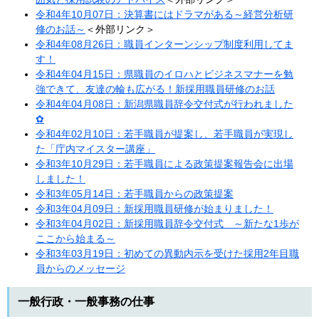
令和4年10月07日：決算書にはドラマがある～経営分析研
修のお話～
＜外部リンク＞
令和4年08月26日：職員インターンシップ制度利用してま
す！
令和4年04月15日：県職員のイロハとビジネスマナーを勉
強できて、友達の輪も広がる！新採用職員研修のお話
令和4年04月08日：新潟県職員辞令交付式が行われました
✿
令和4年02月10日：若手職員が提案し、若手職員が実現し
た「庁内マイスター講座」
令和3年10月29日：若手職員による政策提案報告会に出場
しました！
令和3年05月14日：若手職員からの政策提案
令和3年04月09日：新採用職員研修が始まりました！
令和3年04月02日：新採用職員辞令交付式 ～新たな1歩が
ここから始まる～
令和3年03月19日：初めての異動内示を受けた採用2年目職
員からのメッセージ​
一般行政・一般事務の仕事