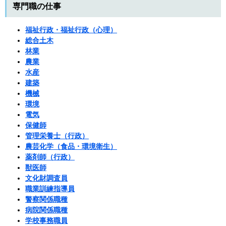
専門職の仕事
福祉行政・福祉行政（心理）
総合土木
林業
農業
水産
建築
機械
環境
電気
保健師
管理栄養士（行政）
農芸化学（食品・環境衛生）
薬剤師（行政）
獣医師
文化財調査員
職業訓練指導員
警察関係職種
病院関係職種
学校事務職員