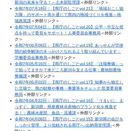
新潟の未来を守る！～土木部監理課​
＜外部リンク＞
令和7年07月18日：【県庁のしごとvol.21】「地域おこし協
力隊」のサポート等を通じて県内の地域づくりを推進～地
域政策課​
＜外部リンク＞
令和7年07月04日：【県庁のしごとvol.20】公平・中立な視
点を持って委員をサポート！人事委員会事務局​
＜外部リン
ク＞
令和7年06月06日：【県庁のしごとvol.19】あっせんが労使
間の紛争解決のきっかけとなれるよう取り組んでいます：
労働委員会事務局​
＜外部リンク＞
令和7年05月16日：【県庁のしごとvol.18】「ほ場整備」っ
て知ってますか？米どころ新潟を支える仕事：農地部農地
整備課​​
＜外部リンク＞
令和7年05月02日：【県庁のしごとvol.17】知事から独立し
た立場で、県の財務や事務・事業等をチェック:監査委員事
務局​​
＜外部リンク＞
令和7年04月22日：【県庁のしごとvol.16】「うまいに、ま
っすぐ。新潟県」県産農林水産物のブランド化を推進す
る！：農林水産部 食品・流通課​
＜外部リンク＞
令和7年04月08日：【県庁のしごとvol.15】新潟県の会計を
しっかり管理、より信頼される県庁へ-出納局管理課-​
＜外