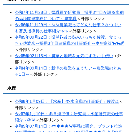
令和7年11月28日：県職員で研究員 採用3年目が語る水稲
の品種開発業務について～農業職
＜外部リンク＞
令和6年11月29日：🍠🍠農業職ってどんな仕事？さつまい
も普及指導員の仕事紹介🍠🍠
＜外部リンク＞
令和5年09月22日：👹🥁🎣🍎🍊🍶来いっちゃ佐渡、食えっ
ちゃ佐渡米～採用3年目農業職の仕事紹介～🍓🍉🍇🍑🐂🐄🌾
＜外部リンク＞
令和5年02月15日：農家と地域を元気にするお手伝い
＜外
部リンク＞
令和4年09月14日：新潟の農業を支えたい～農業職のとあ
る1日～
＜外部リンク＞
水産
令和8年1月09日：【水産】🐟水産職の仕事紹介in佐渡🚢
＜
外部リンク＞
令和7年1月10日：🐙🚢海で働く研究員～水産研究職の仕事
紹介～🐚🦀
＜外部リンク＞
令和5年07月14日：🐟🐠🐡🐙🦀事務に研究、ブランド推進