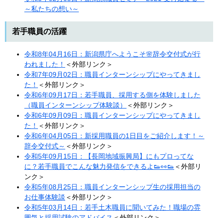
～私たちの想い～
若手職員の活躍
令和8年04月16日：新潟県庁へようこそ🌸辞令交付式が行
われました！
＜外部リンク＞
令和7年09月02日：職員インターンシップにやってきまし
た！
＜外部リンク＞
令和6年09月17日：若手職員、採用する側を体験しました
（職員インターンシップ体験談）​
＜外部リンク＞
令和6年09月09日：職員インターンシップにやってきまし
た！
＜外部リンク＞
令和6年04月05日：新採用職員の1日目をご紹介します！～
辞令交付式～​
＜外部リンク＞
令和5年09月15日：【長岡地域振興局】にもプロってな
に？若手職員でこんな魅力発信をできるよ👟👀👟
＜外部リ
ンク＞
令和5年08月25日：職員インターンシップ生の採用担当の
お仕事体験談​
＜外部リンク＞
令和5年03月14日：若手土木職員に聞いてみた！職場の雰
囲気と採用試験のアドバイス
＜外部リンク＞