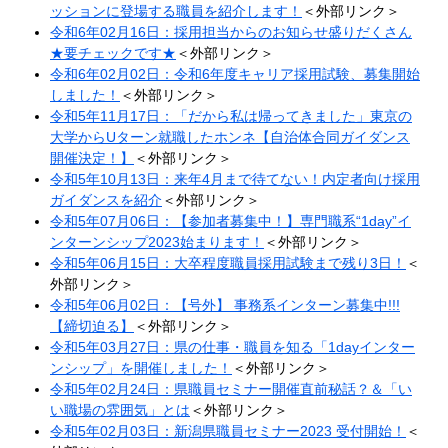
ッションに登場する職員を紹介します！
＜外部リンク＞
令和6年02月16日：採用担当からのお知らせ盛りだくさん
★要チェックです★
＜外部リンク＞
令和6年02月02日：令和6年度キャリア採用試験、募集開始
しました！
＜外部リンク＞
令和5年11月17日：「だから私は帰ってきました」東京の
大学からUターン就職したホンネ【自治体合同ガイダンス
開催決定！】​
＜外部リンク＞
令和5年10月13日：来年4月まで待てない！内定者向け採用
ガイダンスを紹介
＜外部リンク＞
令和5年07月06日：【参加者募集中！】専門職系“1day”イ
ンターンシップ2023始まります！
＜外部リンク＞
令和5年06月15日：大卒程度職員採用試験まで残り3日！
＜
外部リンク＞
令和5年06月02日：【号外】 事務系インターン募集中!!!
【締切迫る】
＜外部リンク＞
令和5年03月27日：県の仕事・職員を知る「1dayインター
ンシップ」を開催しました！
＜外部リンク＞
令和5年02月24日：県職員セミナー開催直前秘話？＆「い
い職場の雰囲気」とは
＜外部リンク＞
令和5年02月03日：新潟県職員セミナー2023 受付開始！
＜