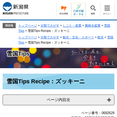
ペ
メ
ー
ニ
ジ
ュ
の
ー
先
を
トップページ
>
分類でさがす
>
しごと・産業
>
農林水産業
>
雪国
現在地
頭
飛
Tips
>
雪国Tips Recipe：ズッキーニ
で
ば
トップページ
>
分類でさがす
>
観光・文化・スポーツ
>
観光
>
雪国
す。
し
Tips
>
雪国Tips Recipe：ズッキーニ
て
本
雪国Tips
文
へ
本
雪国Tips Recipe：ズッキーニ
文
ページ内目次
ページ番号：0692629