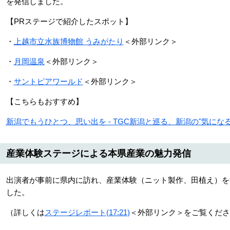
を発信しました。
【PRステージで紹介したスポット】
・
上越市立水族博物館 うみがたり
＜外部リンク＞
・
月岡温泉
＜外部リンク＞
・
サントピアワールド
＜外部リンク＞
【こちらもおすすめ】
新潟でもうひとつ、思い出を - TGC新潟と巡る、新潟の"気になる"1
産業体験ステージによる本県産業の魅力発信
出演者が事前に県内に訪れ、産業体験（ニット製作、田植え）を
した。
（詳しくは
ステージレポート(17:21)
＜外部リンク＞
をご覧くださ