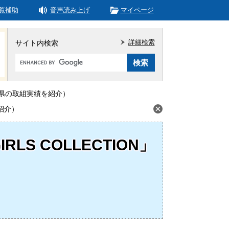
覧補助
音声読み上げ
マイページ
詳細検索
サイト内検索
Google
カ
ス
タ
しました（県の取組実績を紹介）
ム
を紹介）
検
索
 GIRLS COLLECTION」