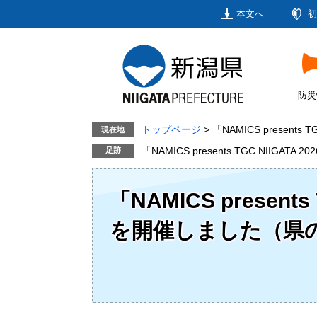
ペ
メ
本文へ
初
ー
ニ
ジ
ュ
の
ー
先
を
頭
飛
防災
で
ば
す。
し
トップページ
>
「NAMICS present
現在地
て
「NAMICS presents TGC NIIGA
本
文
「NAMICS presents
へ
を開催しました（県